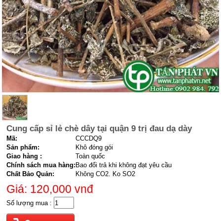
Cung cấp sỉ lẻ chè dây tại quận 9 trị đau dạ dày
Mã:
CCCDQ9
Sản phẩm:
Khô đóng gói
Giao hàng :
Toàn quốc
Chính sách mua hàng:
Bao đổi trả khi không đạt yêu cầu
Chất Bảo Quản:
Không CO2. Ko SO2
Giá: 120,000
vnđ
Số lượng mua :