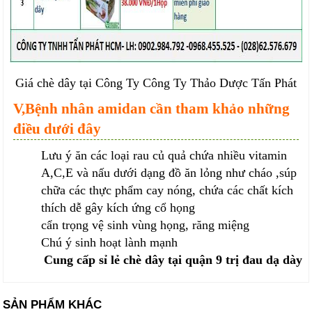
Giá chè dây tại Công Ty Công Ty Thảo Dược Tấn Phát
V,Bệnh nhân amidan cần tham khảo những
điều dưới đây
Lưu ý ăn các loại rau củ quả chứa nhiều vitamin
A,C,E và nấu dưới dạng đồ ăn lỏng như cháo ,súp
chữa các thực phẩm cay nóng, chứa các chất kích
thích dễ gây kích ứng cổ họng
cẩn trọng vệ sinh vùng họng, răng miệng
Chú ý sinh hoạt lành mạnh
Cung cấp sỉ lẻ chè dây tại quận 9 trị đau dạ dày
SẢN PHẨM KHÁC