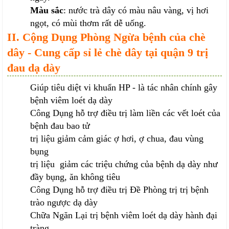
Màu sắc
: nước trà dây có màu nâu vàng, vị hơi
ngọt, có mùi thơm rất dễ uống.
II. Cộng Dụng Phòng Ngừa bệnh của chè
dây - Cung cấp sỉ lẻ chè dây tại quận 9 trị
đau dạ dày
Giúp tiêu diệt vi khuẩn HP - là tác nhân chính gây
bệnh viêm loét dạ dày
Công Dụng hỗ trợ điều trị làm liền các vết loét của
bệnh đau bao tử
trị liệu giảm cảm giác ợ hơi, ợ chua, đau vùng
bụng
trị liệu giảm các triệu chứng của bệnh dạ dày như
đầy bụng, ăn không tiêu
Công Dụng hỗ trợ điều trị Đề Phòng trị trị bệnh
trào ngược dạ dày
Chữa Ngăn Lại trị bệnh viêm loét dạ dày hành đại
tràng,