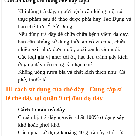
Cần ăn kiêng khi uống chè dây sapa
Khi dùng trà dây, người bệnh cần kiêng một số
thực phẩm sau để thảo dược phát huy Tác Dụng và
hạn chế Lưu Ý Sử Dụng:
Nếu dùng trà dây để chữa chữa bệnh viêm dạ dày,
bạn cần không sử dụng thức ăn có vị chua, chứa
nhiều axit như: dưa muối, xoài xanh, cà muối.
Các loại gia vị như: tỏi ớt, hạt tiêu tránh gây kích
ứng dạ dày nên cũng cần hạn chế.
Không uống rượu bia và chất kích thích như: Cà
phê, thuốc lá…
III cách sử dụng của chè dây - Cung cấp sỉ
lẻ chè dây tại quận 9 trị đau dạ dày
Cách 1: nấu trà dây
Chuẩn bị: trà dây nguyên chất 100% ở dạng sấy
khô hoặc phơi khô.
Cách pha: sử dụng khoảng 40 g trà dây khô, rửa 1-