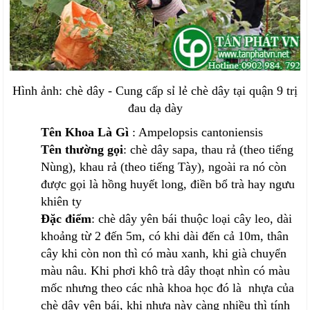
Hình ảnh: chè dây - Cung cấp sỉ lẻ chè dây tại quận 9 trị
đau dạ dày
Tên Khoa Là Gì
: Ampelopsis cantoniensis
Tên thường gọi
: chè dây sapa, thau rả (theo tiếng
Nùng), khau rả (theo tiếng Tày), ngoài ra nó còn
được gọi là hồng huyết long, điền bổ trà hay ngưu
khiên ty
Đặc điểm
: chè dây yên bái thuộc loại cây leo, dài
khoảng từ 2 đến 5m, có khi dài đến cả 10m, thân
cây khi còn non thì có màu xanh, khi già chuyển
màu nâu. Khi phơi khô trà dây thoạt nhìn có màu
mốc nhưng theo các nhà khoa học đó là nhựa của
chè dây yên bái, khi nhựa này càng nhiều thì tính