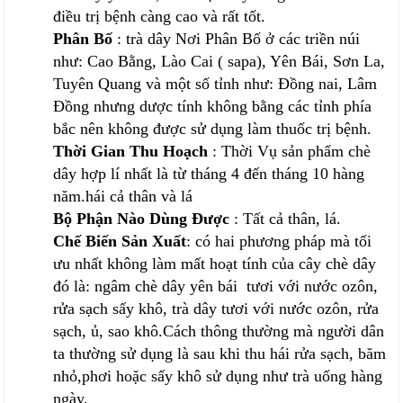
điều trị bệnh càng cao và rất tốt.
Phân Bố
: trà dây Nơi Phân Bố ở các triền núi
như: Cao Bằng, Lào Cai ( sapa), Yên Bái, Sơn La,
Tuyên Quang và một số tỉnh như: Đồng nai, Lâm
Đồng nhưng dược tính không bằng các tỉnh phía
bắc nên không được sử dụng làm thuốc trị bệnh.
Thời Gian Thu Hoạch
: Thời Vụ sản phẩm chè
dây hợp lí nhất là từ tháng 4 đến tháng 10 hàng
năm.hái cả thân và lá
Bộ Phận Nào Dùng Được
: Tất cả thân, lá.
Chế Biến Sản Xuất
: có hai phương pháp mà tối
ưu nhất không làm mất hoạt tính của cây chè dây
đó là: ngâm chè dây yên bái tươi với nước ozôn,
rửa sạch sấy khô, trà dây tươi với nước ozôn, rửa
sạch, ủ, sao khô.Cách thông thường mà người dân
ta thường sử dụng là sau khi thu hái rửa sạch, băm
nhỏ,phơi hoặc sấy khô sử dụng như trà uống hàng
ngày.