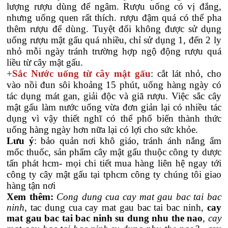
lượng rượu dùng để ngâm. Rượu uống có vị đắng,
nhưng uống quen rất thích. rượu đậm quá có thể pha
thêm rượu để dùng. Tuyệt đối không được sử dụng
uống rượu mật gấu quá nhiều, chỉ sử dụng 1, đến 2 ly
nhỏ mỗi ngày tránh trường hợp ngộ động rượu quá
liều từ cây mật gấu.
+Sắc Nước uống từ cây mật gấu
: cắt lát nhỏ, cho
vào nồi đun sôi khoảng 15 phút, uống hàng ngày có
tác dụng mát gan, giải độc và giã rượu. Việc sắc cây
mật gấu làm nước uống vừa đơn giản lại có nhiều tác
dụng vì vậy thiết nghĩ có thể phổ biến thành thức
uống hàng ngày hơn nữa lại có lợi cho sức khỏe.
Lưu ý
: bảo quản nơi khô giáo, tránh ánh nắng ẩm
mốc thuốc, sản phẩm cây mật gấu thuộc công ty dược
tấn phát hcm- mọi chi tiết mua hàng liên hệ ngay tới
công ty cây mật gấu tại tphcm công ty chúng tôi giao
hàng tận nơi
Xem thêm:
Cong dung cua cay mat gau bac tai bac
ninh
, tac dung cua cay mat gau bac tai bac ninh,
cay
mat gau bac tai bac ninh su dung nhu the nao
,
cay