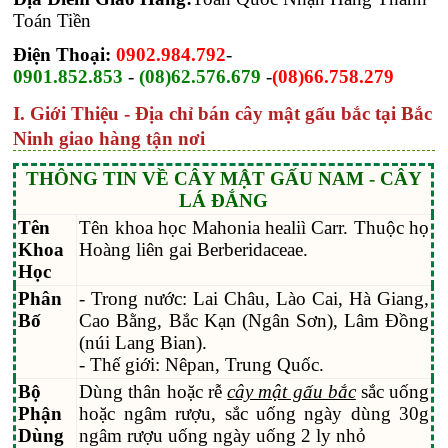
Toán Tiền
Điện Thoại:
0902.984.792
-
0901.852.853
-
(08)62.576.679
-
(08)66.758.279
I. Giới Thiệu - Địa chỉ bán cây mật gấu bắc tại Bắc
Ninh giao hàng tận nơi
THÔNG TIN VỀ CÂY MẬT GẤU NAM - CÂY
LÁ ĐẮNG
Tên
Tên khoa học Mahonia healiì Carr. Thuộc họ
Khoa
Hoàng liên gai Berberidaceae.
Học
Phân
- Trong nước: Lai Châu, Lào Cai, Hà Giang,
Bố
Cao Bằng, Bắc Kạn (Ngân Sơn), Lâm Đồng
(núi Lang Bian).
- Thế giới: Nêpan, Trung Quốc.
Bộ
Dùng thân hoặc rễ
cây mật gấu bắc
sắc uống
Phận
hoặc ngâm rượu, sắc uống ngày dùng 30g
Dùng
ngâm rượu uống ngày uống 2 ly nhỏ