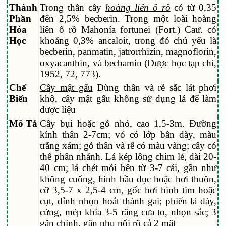
Thành
Trong thân cây
hoàng liên ô rô
có từ 0,35
Phần
đến 2,5% becberin. Trong một loài hoàng
Hóa
liên ô rồ Mahonỉa fortunei (Fort.) Caư. có
Học
khoáng 0,3% ancaloit, trong đó chủ yếu là
becberin, panmatin, jatrorrhizin, magnoflorin,
oxyacanthin, và becbamin (Dược học tạp chí,
1952, 72, 773).
Chế
Cây mật gấu
Dùng thân và rễ sắc lát phơi
Biến
khô, cây mật gấu không sử dụng lá để làm
dược liệu
Mô Tả
Cây bụi hoặc gỗ nhỏ, cao 1,5-3m. Đường
kính thân 2-7cm; vỏ có lớp bần dày, màu
trắng xám; gỗ thân và rễ có màu vàng; cây có
thể phân nhánh. Lá kép lông chim lẻ, dài 20-
40 cm; lá chét mỗi bên từ 3-7 cái, gần như
không cuống, hình bầu dục hoặc hơi thuôn,
cỡ 3,5-7 x 2,5-4 cm, gốc hơi hình tim hoặc
cụt, đỉnh nhọn hoắt thành gai; phiến lá dày,
cứng, mép khía 3-5 răng cưa to, nhọn sắc; 3
gân chính, gân phụ nổi rõ cả 2 mặt