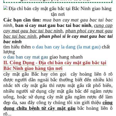
Các bạn cần tìm:
mua ban cay mat gau bac tai bac
ninh
,
ban si cay mat gau bac tai bac ninh
,
cung cap
cay mat gau bac tai bac ninh
,
phan phoi cay mat gau
bac tai bac ninh
,
phan phoi si le cay mat gau bac tai
bac ninh
tìm hiểu thêm
o dau ban cay la dang (la mat gau)
chất
lượng
o dau ban cay mat gau
giao hang nhanh
II. Công Dụng - Địa chỉ bán cây mật gấu bắc tại
Bắc Ninh giao hàng tận nơi
cây mật gấu Bắc hay còn gọi cây hoàng liên ô rô
được người dân ngoài bắc thường biết đến nhiều khi
nhắc tới cây mật gấu thì rượu mật gấu rất phổ biến,
nhiều người sử dụng cây mật gấu bắc để ngâm rượu
uống, hoặc sử dụng cây mât gấu ngâm rượu để làm
đẹp da, sau đây công ty chúng tôi xin giới thiệu
công
dụng chữa bệnh từ cây mật gấu
bắc hoàng liên ô
rô...