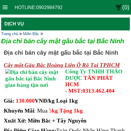
(0)
HOTLINE:0902984792
DỊCH VỤ
»
»
Trang chủ
Miền Bắc
Địa chỉ bán cây mật gấu bắc tại Bắc Ninh
Địa chỉ bán cây mật gấu bắc tại Bắc Ninh
Cây mật Gấu Bắc Hoàng Liên Ô Rô Tại TPHCM
Công Ty TNHH THẢO
DƯỢC
TẤN PHÁT
HCM
-
MST
:
0313.462.404
Giá:
130.000
VNĐ/kg Loại 1kg
Khuyến Mãi
: Mua
5
kg Tặng 1kg
Xuất Xứ: Miền Bắc + Tây Nguyên
Địa Điểm Giao Hàng:
Toàn Quốc Nhận Hàng Thanh