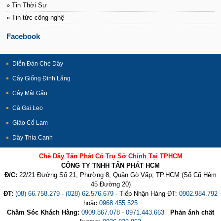
» Tin Thời Sự
» Tin tức công nghệ
Facebook
Diễn Đàn Chè Dây
Cây Giống Đinh Lăng
Cây Mật Gấu
Cà Gai Leo
Giảo Cổ Lam
Dây Thìa Canh
Chè Dây Tấn Phát Có Trụ Sở Chính Tại TPHCM
CÔNG TY TNHH TẤN PHÁT HCM
Đ/C:
22/21 Đường Số 21, Phường 8, Quận Gò Vấp, TP.HCM (Số Cũ Hẻm
45 Đường 20)
ĐT:
(08) 66.758.279
-
(028) 62.576.679
- Tiếp Nhận Hàng ĐT:
0902.984.792
hoặc
0968.455.525
Chăm Sóc Khách Hàng:
0909.867.078
-
0971.443.663
Phản ánh chất