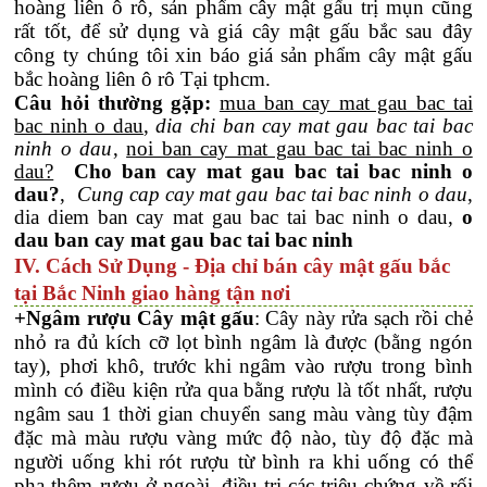
hoàng liên ô rô, sản phẩm cây mật gấu trị mụn cũng
rất tốt, để sử dụng và giá cây mật gấu bắc sau đây
công ty chúng tôi xin báo giá sản phẩm cây mật gấu
bắc hoàng liên ô rô Tại tphcm.
Câu hỏi thường gặp:
mua ban cay mat gau bac tai
bac ninh o dau
,
dia chi ban cay mat gau bac tai bac
ninh o dau
,
noi ban cay mat gau bac tai bac ninh o
dau?
Cho ban cay mat gau bac tai bac ninh o
dau?
,
Cung cap cay mat gau bac tai bac ninh o dau
,
dia diem ban cay mat gau bac tai bac ninh o dau,
o
dau ban cay mat gau bac tai bac ninh
IV. Cách Sử Dụng - Địa chỉ bán cây mật gấu bắc
tại Bắc Ninh giao hàng tận nơi
+Ngâm rượu Cây mật gấu
: Cây này rửa sạch rồi chẻ
nhỏ ra đủ kích cỡ lọt bình ngâm là được (bằng ngón
tay), phơi khô, trước khi ngâm vào rượu trong bình
mình có điều kiện rửa qua bằng rượu là tốt nhất, rượu
ngâm sau 1 thời gian chuyển sang màu vàng tùy đậm
đặc mà màu rượu vàng mức độ nào, tùy độ đặc mà
người uống khi rót rượu từ bình ra khi uống có thể
pha thêm rượu ở ngoài, điều trị các triệu chứng về rối