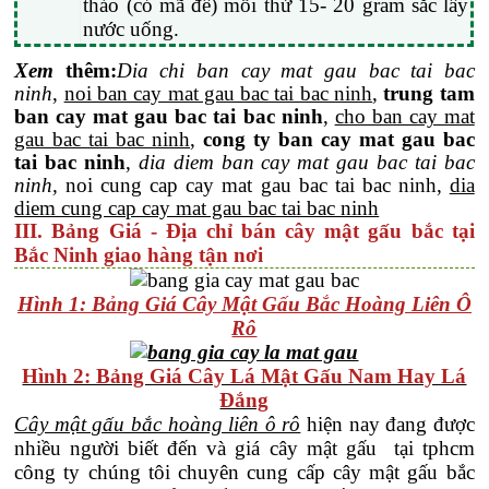
thảo (cỏ mã đề) mỗi thứ 15- 20 gram sắc lấy
nước uống.
Xem
thêm
:
Dia
chi ban cay mat gau bac tai bac
ninh
,
noi ban cay mat gau bac tai bac ninh
,
trung tam
ban cay mat gau bac tai bac ninh
,
cho ban cay mat
gau bac tai bac ninh
,
cong ty ban cay mat gau bac
tai bac ninh
,
dia diem ban cay mat gau bac tai bac
ninh,
noi cung cap cay mat gau bac tai bac ninh,
dia
diem cung cap cay mat gau bac tai bac ninh
III. Bảng Giá - Địa chỉ bán cây mật gấu bắc tại
Bắc Ninh giao hàng tận nơi
Hình 1: Bảng Giá Cây Mật Gấu Bắc Hoàng Liên Ô
Rô
Hình 2: Bảng Giá Cây Lá Mật Gấu Nam Hay Lá
Đắng
Cây mật gấu bắc hoàng liên ô rô
hiện nay đang được
nhiều người biết đến và giá cây mật gấu tại tphcm
công ty chúng tôi chuyên cung cấp cây mật gấu bắc