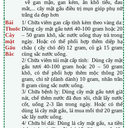
về gan mận, gan kém, ăn khô tiểu, đau
mắt,... cây mật gấu điều trị mụn giúp phụ nữ
trắng da đẹp hơn
Bài
1/ Chữa viêm gan cấp tính kèm theo vàng da:
Thuốc
Dùng cây mật gấu tươi 40-100 gram hoặc 20
Cây
– 50 gram khô, sắc nước uống thay trà trong
mật
ngày. Hoặc có thể phối hợp thêm diệp hạ
Gấu
châu ( cây chó đẻ) 12 gram, cỏ gà 15 gram
Bắc
cùng sắc nước uống.
2/ Chữa viêm túi mật cấp tính: Dùng cây mật
gấu tươi 40-100 gram hoặc 20 – 50 gram
khô, có thể phối hợp thêm mộc thông 20
gram, chi tử (dành dành) 10 gram, nhân trần
8 gram cùng sắc nước uống.
3/ Chữa bệnh lỵ: Dùng cây mật gấu tươi giã
nát, chế thêm nước đã đun sôi, chắt lấy nước
cốt, uống 2-3 lần trong ngày. Hoặc có thể
dùng lá cây mật gấu, lá mua mỗi thứ 20 gram
sắc lấy nước uống.
4/ Chữa bí đái: Dùng lá cây mật gấu, xa tiền