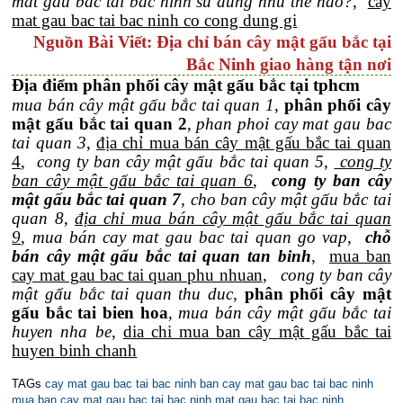
mat gau bac tai bac ninh su dung nhu the nao?
,
cay
mat gau bac tai bac ninh co cong dung gi
Nguồn Bài Viết: Địa chỉ bán cây mật gấu bắc tại
Bắc Ninh giao hàng tận nơi
Địa điểm phân phối cây mật gấu bắc tại tphcm
mua bán cây mật gấu bắc tai quan 1
,
phân phối cây
mật gấu bắc tai quan 2
,
phan phoi cay mat gau bac
tai quan 3
,
địa chỉ mua bán cây mật gấu bắc tai quan
4
,
cong ty ban cây mật gấu bắc tai quan 5
,
cong ty
ban cây mật gấu bắc tai quan 6
,
cong ty ban cây
mật gấu bắc tai quan 7
,
cho ban cây mật gấu bắc tai
quan 8
,
địa chỉ mua bán cây mật gấu bắc tai quan
9
,
mua bán cay mat gau bac tai quan go vap
,
chỗ
bán cây mật gấu bắc tai quan tan binh
,
mua ban
cay mat gau bac tai quan phu nhuan
,
cong ty ban cây
mật gấu bắc tai quan thu duc
,
phân phối cây mật
gấu bắc tai bien hoa
,
mua bán cây mật gấu bắc tai
huyen nha be
,
dia chi mua ban cây mật gấu bắc tai
huyen binh chanh
TAGs
cay mat gau bac tai bac ninh
ban cay mat gau bac tai bac ninh
mua ban cay mat gau bac tai bac ninh
mat gau bac tai bac ninh