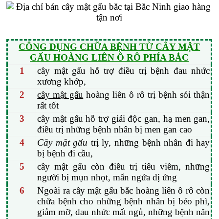
CÔNG DỤNG CHỮA BỆNH TỪ CÂY MẬT
GẤU HOÀNG LIÊN Ô RÔ PHÍA BẮC
1
cây mật gấu hỗ trợ điều trị bệnh đau nhức
xương khớp,
2
cây mật gấu
hoàng liên ô rô trị bệnh sỏi thận
rất tốt
3
cây mật gấu hỗ trợ giải độc gan, hạ men gan,
điều trị những bệnh nhân bị men gan cao
4
Cây mật gấu
trị ly, những bệnh nhân đi hay
bị bệnh đi cầu,
5
cây mật gấu còn điều trị tiêu viêm, những
người bị mụn nhọt, mẩn ngứa dị ứng
6
Ngoài ra cây mật gấu bắc hoàng liên ô rô còn
chữa bệnh cho những bệnh nhân bị béo phì,
giảm mỡ, đau nhức mất ngủ, những bệnh nân