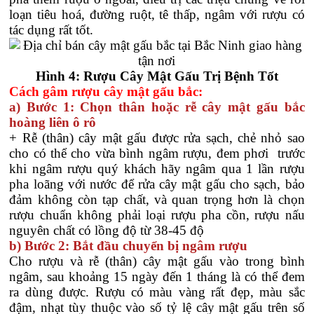
loạn tiêu hoá, đường ruột, tê thấp, ngâm với rượu có
tác dụng rất tốt.
Hình 4: Rượu Cây Mật Gấu Trị Bệnh Tốt
Cách gâm rượu cây mật gấu bắc:
a) Bước 1: Chọn thân hoặc rễ cây mật gấu bắc
hoàng liên ô rô
+ Rễ (thân) cây mật gấu được rửa sạch, chẻ nhỏ sao
cho có thể cho vừa bình ngâm rượu, đem phơi trước
khi ngâm rượu quý khách hãy ngâm qua 1 lần rượu
pha loãng với nước để rửa cây mật gấu cho sạch, bảo
đảm không còn tạp chất, và quan trọng hơn là chọn
rượu chuẩn không phải loại rượu pha cồn, rượu nấu
nguyên chất có lồng độ từ 38-45 độ
b) Bước 2: Bắt đầu chuyển bị ngâm rượu
Cho rượu và rễ (thân) cây mật gấu vào trong bình
ngâm, sau khoảng 15 ngày đến 1 tháng là có thể đem
ra dùng được. Rượu có màu vàng rất đẹp, màu sắc
đậm, nhạt tùy thuộc vào số tỷ lệ cây mật gấu trên số