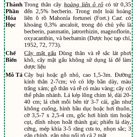
Thành
Trong thân cây
hoàng liên ô rô
có từ 0,35
Phần
đến 2,5% becberin. Trong một loài hoàng
Hóa
liên ô rồ Mahonỉa fortunei (Fort.) Caư. có
Học
khoáng 0,3% ancaloit, trong đó chủ yếu là
becberin, panmatin, jatrorrhizin, magnoflorin,
oxyacanthin, và becbamin (Dược học tạp chí,
1952, 72, 773).
Chế
Cây mật gấu
Dùng thân và rễ sắc lát phơi
Biến
khô, cây mật gấu không sử dụng lá để làm
dược liệu
Mô Tả
Cây bụi hoặc gỗ nhỏ, cao 1,5-3m. Đường
kính thân 2-7cm; vỏ có lớp bần dày, màu
trắng xám; gỗ thân và rễ có màu vàng; cây có
thể phân nhánh. Lá kép lông chim lẻ, dài 20-
40 cm; lá chét mỗi bên từ 3-7 cái, gần như
không cuống, hình bầu dục hoặc hơi thuôn,
cỡ 3,5-7 x 2,5-4 cm, gốc hơi hình tim hoặc
cụt, đỉnh nhọn hoắt thành gai; phiến lá dày,
cứng, mép khía 3-5 răng cưa to, nhọn sắc; 3
gân chính, gân phụ nổi rõ cả 2 mặt