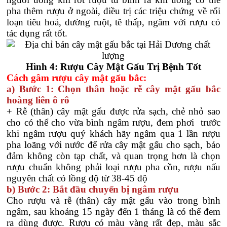
pha thêm rượu ở ngoài, điều trị các triệu chứng về rối
loạn tiêu hoá, đường ruột, tê thấp, ngâm với rượu có
tác dụng rất tốt.
Hình 4: Rượu Cây Mật Gấu Trị Bệnh Tốt
Cách gâm rượu cây mật gấu bắc:
a) Bước 1: Chọn thân hoặc rễ cây mật gấu bắc
hoàng liên ô rô
+ Rễ (thân) cây mật gấu được rửa sạch, chẻ nhỏ sao
cho có thể cho vừa bình ngâm rượu, đem phơi trước
khi ngâm rượu quý khách hãy ngâm qua 1 lần rượu
pha loãng với nước để rửa cây mật gấu cho sạch, bảo
đảm không còn tạp chất, và quan trọng hơn là chọn
rượu chuẩn không phải loại rượu pha cồn, rượu nấu
nguyên chất có lồng độ từ 38-45 độ
b) Bước 2: Bắt đầu chuyển bị ngâm rượu
Cho rượu và rễ (thân) cây mật gấu vào trong bình
ngâm, sau khoảng 15 ngày đến 1 tháng là có thể đem
ra dùng được. Rượu có màu vàng rất đẹp, màu sắc