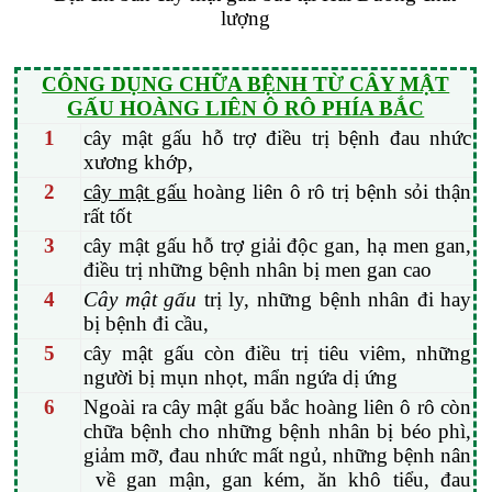
CÔNG DỤNG CHỮA BỆNH TỪ CÂY MẬT
GẤU HOÀNG LIÊN Ô RÔ PHÍA BẮC
1
cây mật gấu hỗ trợ điều trị bệnh đau nhức
xương khớp,
2
cây mật gấu
hoàng liên ô rô trị bệnh sỏi thận
rất tốt
3
cây mật gấu hỗ trợ giải độc gan, hạ men gan,
điều trị những bệnh nhân bị men gan cao
4
Cây mật gấu
trị ly, những bệnh nhân đi hay
bị bệnh đi cầu,
5
cây mật gấu còn điều trị tiêu viêm, những
người bị mụn nhọt, mẩn ngứa dị ứng
6
Ngoài ra cây mật gấu bắc hoàng liên ô rô còn
chữa bệnh cho những bệnh nhân bị béo phì,
giảm mỡ, đau nhức mất ngủ, những bệnh nân
về gan mận, gan kém, ăn khô tiểu, đau