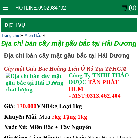
(0)
HOTLINE:0902984792
DỊCH VỤ
»
»
Trang chủ
Miền Bắc
Địa chỉ bán cây mật gấu bắc tại Hải Dương
Địa chỉ bán cây mật gấu bắc tại Hải Dương
Cây mật Gấu Bắc Hoàng Liên Ô Rô Tại TPHCM
Công Ty TNHH THẢO
DƯỢC
TẤN PHÁT
HCM
-
MST
:
0313.462.404
Giá:
130.000
VNĐ/kg Loại 1kg
Khuyến Mãi
: Mua
5
kg Tặng 1kg
Xuất Xứ: Miền Bắc + Tây Nguyên
Địa Điểm Giao Hàng:
Toàn Quốc Nhận Hàng Thanh