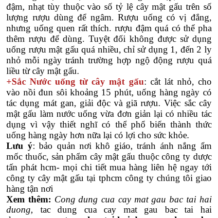
đậm, nhạt tùy thuộc vào số tỷ lệ cây mật gấu trên số
lượng rượu dùng để ngâm. Rượu uống có vị đắng,
nhưng uống quen rất thích. rượu đậm quá có thể pha
thêm rượu để dùng. Tuyệt đối không được sử dụng
uống rượu mật gấu quá nhiều, chỉ sử dụng 1, đến 2 ly
nhỏ mỗi ngày tránh trường hợp ngộ động rượu quá
liều từ cây mật gấu.
+Sắc Nước uống từ cây mật gấu
: cắt lát nhỏ, cho
vào nồi đun sôi khoảng 15 phút, uống hàng ngày có
tác dụng mát gan, giải độc và giã rượu. Việc sắc cây
mật gấu làm nước uống vừa đơn giản lại có nhiều tác
dụng vì vậy thiết nghĩ có thể phổ biến thành thức
uống hàng ngày hơn nữa lại có lợi cho sức khỏe.
Lưu ý
: bảo quản nơi khô giáo, tránh ánh nắng ẩm
mốc thuốc, sản phẩm cây mật gấu thuộc công ty dược
tấn phát hcm- mọi chi tiết mua hàng liên hệ ngay tới
công ty cây mật gấu tại tphcm công ty chúng tôi giao
hàng tận nơi
Xem thêm:
Cong dung cua cay mat gau bac tai hai
duong
, tac dung cua cay mat gau bac tai hai