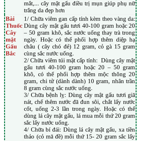
mắt,... cây mật gấu điều trị mụn giúp phụ nữ
trắng da đẹp hơn
Bài
1/ Chữa viêm gan cấp tính kèm theo vàng da:
Thuốc
Dùng cây mật gấu tươi 40-100 gram hoặc 20
Cây
– 50 gram khô, sắc nước uống thay trà trong
mật
ngày. Hoặc có thể phối hợp thêm diệp hạ
Gấu
châu ( cây chó đẻ) 12 gram, cỏ gà 15 gram
Bắc
cùng sắc nước uống.
2/ Chữa viêm túi mật cấp tính: Dùng cây mật
gấu tươi 40-100 gram hoặc 20 – 50 gram
khô, có thể phối hợp thêm mộc thông 20
gram, chi tử (dành dành) 10 gram, nhân trần
8 gram cùng sắc nước uống.
3/ Chữa bệnh lỵ: Dùng cây mật gấu tươi giã
nát, chế thêm nước đã đun sôi, chắt lấy nước
cốt, uống 2-3 lần trong ngày. Hoặc có thể
dùng lá cây mật gấu, lá mua mỗi thứ 20 gram
sắc lấy nước uống.
4/ Chữa bí đái: Dùng lá cây mật gấu, xa tiền
thảo (cỏ mã đề) mỗi thứ 15- 20 gram sắc lấy