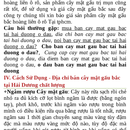
hoàng liên ô rô, sản phẩm cây mật gấu trị mụn cũng
rất tốt, để sử dụng và giá cây mật gấu bắc sau đây
công ty chúng tôi xin báo giá sản phẩm cây mật gấu
bắc hoàng liên ô rô Tại tphcm.
Câu hỏi thường gặp:
mua ban cay mat gau bac
tai hai duong o dau
,
dia chi ban cay mat gau bac
tai hai duong o dau
,
noi ban cay mat gau bac tai hai
duong o dau?
Cho ban cay mat gau bac tai hai
duong o dau?
,
Cung cap cay mat gau bac tai hai
duong o dau
, dia diem ban cay mat gau bac tai hai
duong o dau,
o dau ban cay mat gau bac tai hai
duong
IV. Cách Sử Dụng - Địa chỉ bán cây mật gấu bắc
tại Hải Dương chất lượng
+Ngâm rượu Cây mật gấu
: Cây này rửa sạch rồi chẻ
nhỏ ra đủ kích cỡ lọt bình ngâm là được (bằng ngón
tay), phơi khô, trước khi ngâm vào rượu trong bình
mình có điều kiện rửa qua bằng rượu là tốt nhất, rượu
ngâm sau 1 thời gian chuyển sang màu vàng tùy đậm
đặc mà màu rượu vàng mức độ nào, tùy độ đặc mà
người uống khi rót rượu từ bình ra khi uống có thể