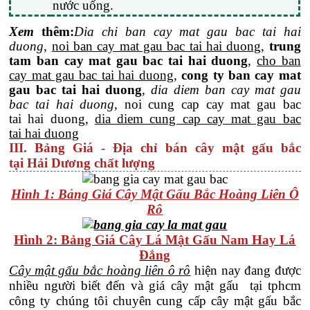
nước uống.
Xem
thêm
:
Dia
chi ban cay mat gau bac tai hai
duong
,
noi ban cay mat gau bac tai hai duong
,
trung
tam ban cay mat gau bac tai hai duong
,
cho ban
cay mat gau bac tai hai duong
,
cong ty ban cay mat
gau bac tai hai duong
,
dia diem ban cay mat gau
bac tai hai duong,
noi cung cap cay mat gau bac
tai hai duong,
dia diem cung cap cay mat gau bac
tai hai duong
III. Bảng Giá - Địa chỉ bán cây mật gấu bắc
tại Hải Dương chất lượng
Hình 1: Bảng Giá Cây Mật Gấu Bắc Hoàng Liên Ô
Rô
Hình 2: Bảng Giá Cây Lá Mật Gấu Nam Hay Lá
Đắng
Cây mật gấu bắc hoàng liên ô rô
hiện nay đang được
nhiều người biết đến và giá cây mật gấu tại tphcm
công ty chúng tôi chuyên cung cấp cây mật gấu bắc