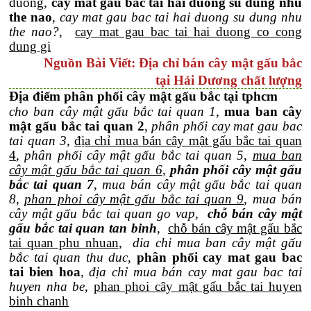
duong,
cay mat gau bac tai hai duong su dung nhu
the nao
,
cay mat gau bac tai hai duong su dung nhu
the nao?
,
cay mat gau bac tai hai duong co cong
dung gi
Nguồn Bài Viết: Địa chỉ bán cây mật gấu bắc
tại Hải Dương chất lượng
Địa điểm phân phối cây mật gấu bắc tại tphcm
cho ban cây mật gấu bắc tai quan 1
,
mua ban cây
mật gấu bắc tai quan 2
,
phân phối cay mat gau bac
tai quan 3
,
địa chỉ mua bán cây mật gấu bắc tai quan
4
,
phân phối cây mật gấu bắc tai quan 5
,
mua ban
cây mật gấu bắc tai quan 6
,
phân phối cây mật gấu
bắc tai quan 7
,
mua bán cây mật gấu bắc tai quan
8
,
phan phoi cây mật gấu bắc tai quan 9
,
mua bán
cây mật gấu bắc tai quan go vap
,
chỗ bán cây mật
gấu bắc tai quan tan binh
,
chỗ bán cây mật gấu bắc
tai quan phu nhuan
,
dia chi mua ban cây mật gấu
bắc tai quan thu duc
,
phân phối cay mat gau bac
tai bien hoa
,
địa chỉ mua bán cay mat gau bac tai
huyen nha be
,
phan phoi cây mật gấu bắc tai huyen
binh chanh