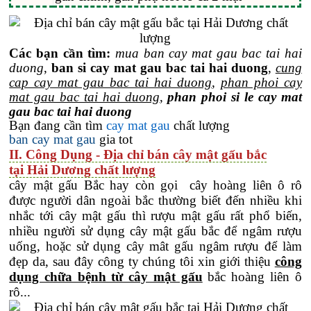
Các bạn cần tìm:
mua ban cay mat gau bac tai hai
duong
,
ban si cay mat gau bac tai hai duong
,
cung
cap cay mat gau bac tai hai duong
,
phan phoi cay
mat gau bac tai hai duong
,
phan phoi si le cay mat
gau bac tai hai duong
Bạn đang cần tìm
cay mat gau
chất lượng
ban cay mat gau
gia tot
II. Công Dụng - Địa chỉ bán cây mật gấu bắc
tại Hải Dương chất lượng
cây mật gấu Bắc hay còn gọi cây hoàng liên ô rô
được người dân ngoài bắc thường biết đến nhiều khi
nhắc tới cây mật gấu thì rượu mật gấu rất phổ biến,
nhiều người sử dụng cây mật gấu bắc để ngâm rượu
uống, hoặc sử dụng cây mât gấu ngâm rượu để làm
đẹp da, sau đây công ty chúng tôi xin giới thiệu
công
dụng chữa bệnh từ cây mật gấu
bắc hoàng liên ô
rô...