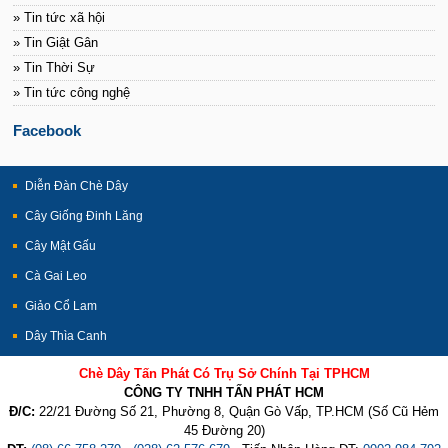
» Tin tức xã hội
» Tin Giật Gân
» Tin Thời Sự
» Tin tức công nghệ
Facebook
Diễn Đàn Chè Dây
Cây Giống Đinh Lăng
Cây Mật Gấu
Cà Gai Leo
Giảo Cổ Lam
Dây Thìa Canh
Chè Dây Tấn Phát Có Trụ Sở Chính Tại TPHCM
CÔNG TY TNHH TẤN PHÁT HCM
Đ/C:
22/21 Đường Số 21, Phường 8, Quận Gò Vấp, TP.HCM (Số Cũ Hẻm
45 Đường 20)