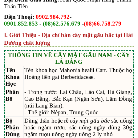
Toán Tiền
Điện Thoại:
0902.984.792
-
0901.852.853
-
(08)62.576.679
-
(08)66.758.279
I. Giới Thiệu - Địa chỉ bán cây mật gấu bắc tại Hải
Dương chất lượng
THÔNG TIN VỀ CÂY MẬT GẤU NAM - CÂY
LÁ ĐẮNG
Tên
Tên khoa học Mahonia healiì Carr. Thuộc họ
Khoa
Hoàng liên gai Berberidaceae.
Học
Phân
- Trong nước: Lai Châu, Lào Cai, Hà Giang,
Bố
Cao Bằng, Bắc Kạn (Ngân Sơn), Lâm Đồng
(núi Lang Bian).
- Thế giới: Nêpan, Trung Quốc.
Bộ
Dùng thân hoặc rễ
cây mật gấu bắc
sắc uống
Phận
hoặc ngâm rượu, sắc uống ngày dùng 30g
Dùng
ngâm rượu uống ngày uống 2 ly nhỏ