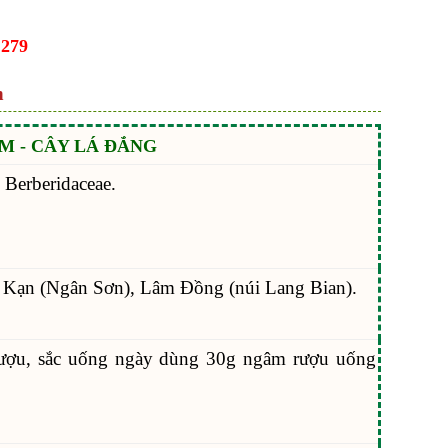
.279
n
M - CÂY LÁ ĐẮNG
 Berberidaceae.
c Kạn (Ngân Sơn), Lâm Đồng (núi Lang Bian).
ượu, sắc uống ngày dùng 30g ngâm rượu uống