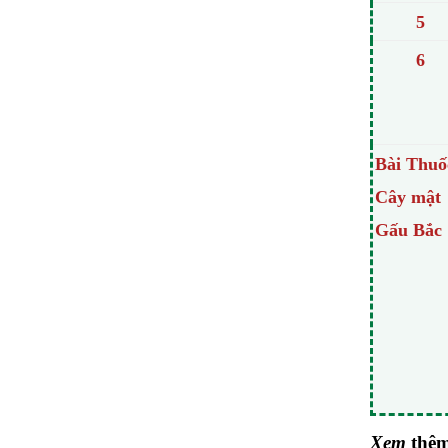
5
6
Bài Thuố
Cây mật
Gấu Bắc
Xem
thê