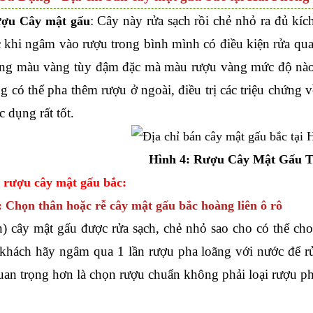
: Cây này rửa sạch rồi chẻ nhỏ ra đủ kíc
ợu Cây mật gấu
c khi ngâm vào rượu trong bình mình có điều kiện rửa qua 
ng màu vàng tùy đậm đặc mà màu rượu vàng mức độ nào, 
g có thể pha thêm rượu ở ngoài, điều trị các triệu chứng v
c dụng rất tốt.
Hình 4: Rượu Cây Mật Gấu T
 rượu cây mật gấu bắc:
: Chọn thân hoặc rễ cây mật gấu bắc hoàng liên ô rô
n) cây mật gấu được rửa sạch, chẻ nhỏ sao cho có thể c
khách hãy ngâm qua 1 lần rượu pha loãng với nước để r
quan trọng hơn là chọn rượu chuẩn không phải loại rượu p