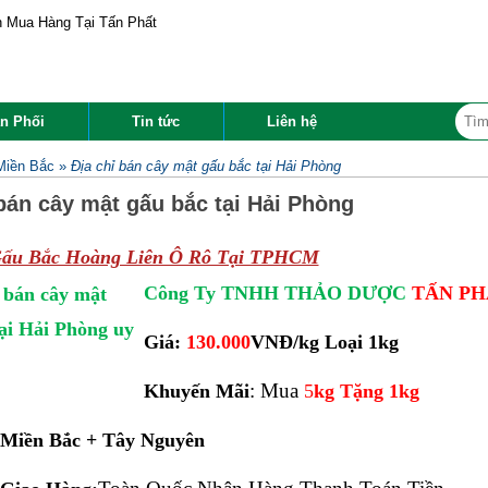
n Phối
Tin tức
Liên hệ
Miền Bắc
»
Địa chỉ bán cây mật gấu bắc tại Hải Phòng
 bán cây mật gấu bắc tại Hải Phòng
Gấu Bắc Hoàng Liên Ô Rô Tại TPHCM
Công Ty TNHH THẢO DƯỢC
TẤN PH
Giá:
130.000
VNĐ/kg Loại 1kg
: Mua
Khuyến Mãi
5
kg Tặng 1kg
 Miền Bắc + Tây Nguyên