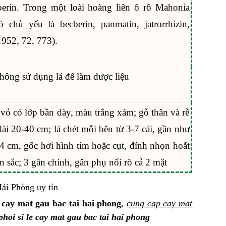
erin. Trong một loài hoàng liên ô rồ Mahonỉa
 chủ yếu là becberin, panmatin, jatrorrhizin,
1952, 72, 773).
không sử dụng lá để làm dược liệu
ỏ có lớp bần dày, màu trắng xám; gỗ thân và rễ
ài 20-40 cm; lá chét mỗi bên từ 3-7 cái, gần như
4 cm, gốc hơi hình tim hoặc cụt, đỉnh nhọn hoắt
n sắc; 3 gân chính, gân phụ nổi rõ cả 2 mặt
,
 cay mat gau bac tai hai phong
cung cap cay mat
hoi si le cay mat gau bac tai hai phong