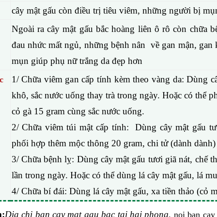
cây mật gấu còn điều trị tiêu viêm, những người bị m
Ngoài ra cây mật gấu bắc hoàng liên ô rô còn chữa 
đau nhức mất ngủ, những bệnh nân về gan mận, gan kém
mụn giúp phụ nữ trắng da đẹp hơn
1/ Chữa viêm gan cấp tính kèm theo vàng da: Dùng c
c
khô, sắc nước uống thay trà trong ngày. Hoặc có thể p
cỏ gà 15 gram cùng sắc nước uống.
2/ Chữa viêm túi mật cấp tính: Dùng cây mật gấu t
phối hợp thêm mộc thông 20 gram, chi tử (dành dành)
3/ Chữa bệnh lỵ: Dùng cây mật gấu tươi giã nát, chế t
lần trong ngày. Hoặc có thể dùng lá cây mật gấu, lá m
4/ Chữa bí đái: Dùng lá cây mật gấu, xa tiền thảo (cỏ 
m
:
Dia
chi ban cay mat gau bac tai hai phong
,
noi ban cay