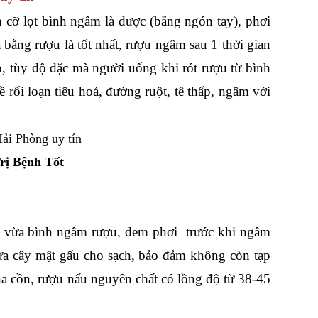
h cỡ lọt bình ngâm là được (bằng ngón tay), phơi
bằng rượu là tốt nhất, rượu ngâm sau 1 thời gian
tùy độ đặc mà người uống khi rót rượu từ bình
ề rối loạn tiêu hoá, đường ruột, tê thấp, ngâm với
rị Bệnh Tốt
ho vừa bình ngâm rượu, đem phơi trước khi ngâm
ửa cây mật gấu cho sạch, bảo đảm không còn tạp
ha cồn, rượu nấu nguyên chất có lồng độ từ 38-45