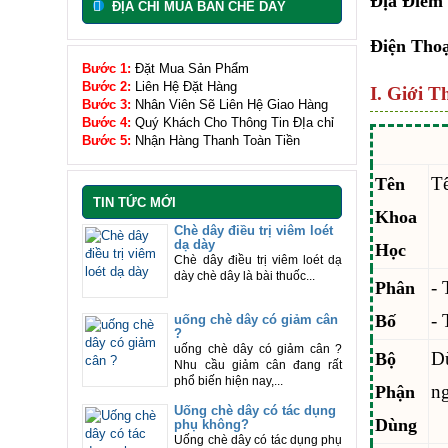
Địa Điểm
ĐỊA CHỈ MUA BÁN CHÈ DÂY
Điện Thoạ
Bước 1:
Đặt Mua Sản Phẩm
Bước 2:
Liên Hệ Đặt Hàng
I. Giới T
Bước 3:
Nhân Viên Sẽ Liên Hệ Giao Hàng
Bước 4:
Quý Khách Cho Thông Tin ĐỊa chỉ
Bước 5:
Nhận Hàng Thanh Toàn Tiền
Tê
Tên
TIN TỨC MỚI
Khoa
Chè dây điều trị viêm loét
dạ dày
Học
Chè dây điều trị viêm loét dạ
dày chè dây là bài thuốc...
- 
Phân
- 
Bố
uống chè dây có giảm cân
?
uống chè dây có giảm cân ?
D
Bộ
Nhu cầu giảm cân đang rất
phổ biến hiện nay,...
ng
Phận
Uống chè dây có tác dụng
Dùng
phụ không?
Uống chè dây có tác dụng phụ