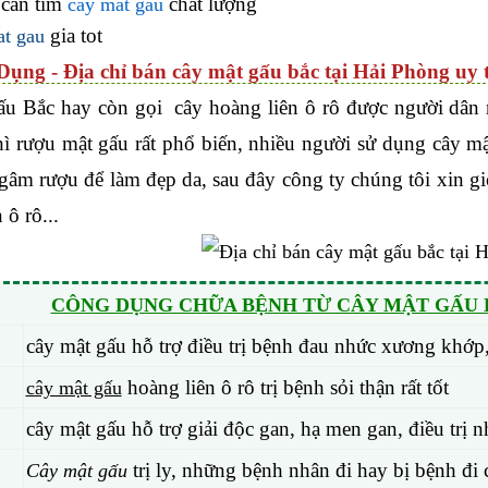
 cần tìm
chất lượng
cay mat gau
gia tot
at gau
Dụng - Địa chỉ bán cây mật gấu bắc tại Hải Phòng uy 
ấu Bắc hay còn gọi cây hoàng liên ô rô được người dân n
hì rượu mật gấu rất phổ biến, nhiều người sử dụng cây 
gâm rượu để làm đẹp da, sau đây công ty chúng tôi xin gi
 ô rô...
CÔNG DỤNG CHỮA BỆNH TỪ CÂY MẬT GẤU H
cây mật gấu hỗ trợ điều trị bệnh đau nhức xương khớp
hoàng liên ô rô trị bệnh sỏi thận rất tốt
cây mật gấu
cây mật gấu hỗ trợ giải độc gan, hạ men gan, điều tr
trị ly, những bệnh nhân đi hay bị bệnh đi 
Cây mật gấu