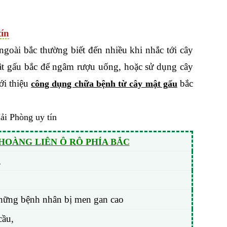
tín
goài bắc thường biết đến nhiều khi nhắc tới cây
mật gấu bắc để ngâm rượu uống, hoặc sử dụng cây
ới thiệu
bắc
công dụng chữa bệnh từ cây mật gấu
OÀNG LIÊN Ô RÔ PHÍA BẮC
,
ị những bệnh nhân bị men gan cao
cầu,