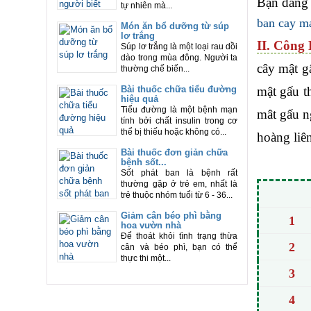
Bạn đang
tự nhiên mà...
ban cay m
Món ăn bổ dưỡng từ súp
lơ trắng
II. Công 
Súp lơ trắng là một loại rau dồi
dào trong mùa đông. Người ta
cây mật g
thường chế biến...
mật gấu t
Bài thuốc chữa tiểu đường
hiệu quả
Tiểu đường là một bệnh mạn
mât gấu n
tính bởi chất insulin trong cơ
thể bị thiếu hoặc không có...
hoàng liên
Bài thuốc đơn giản chữa
bệnh sốt...
Sốt phát ban là bệnh rất
thường gặp ở trẻ em, nhất là
trẻ thuộc nhóm tuổi từ 6 - 36...
Giảm cân béo phì bằng
1
hoa vườn nhà
Để thoát khỏi tình trạng thừa
2
cân và béo phì, bạn có thể
thực thi một...
3
4