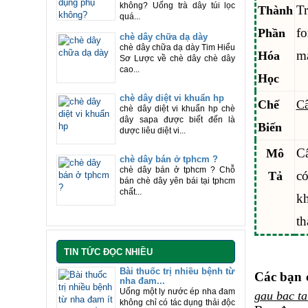
không? Uống trà dây túi lọc
T
Thành
quá...
fo
Phần
chè dây chữa dạ dày
chè dây chữa dạ dày Tim Hiểu
ma
Hóa
Sơ Lược về chè dây chè dây
cao...
Học
chè dây diệt vi khuẩn hp
Chế
Câ
chè dây diệt vi khuẩn hp chè
dây sapa được biết đến là
Biến
dược liêu diệt vi...
Câ
Mô
chè dây bán ở tphcm ?
chè dây bán ở tphcm ? Chỗ
có
Tả
bán chè dây yên bái tại tphcm
chất...
kh
th
TIN TỨC ĐỌC NHIỀU
Bài thuốc trị nhiều bệnh từ
Các bạn 
nha đam...
Uống một ly nước ép nha đam
gau bac ta
không chỉ có tác dụng thải độc