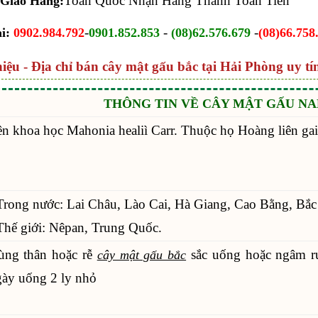
Toàn Quốc Nhận Hàng Thanh Toán Tiền
 Giao Hàng:
-
-
-
i:
0902.984.792
0901.852.853
(08)62.576.679
(08)66.758
hiệu - Địa chỉ bán cây mật gấu bắc tại Hải Phòng uy tí
THÔNG TIN VỀ CÂY MẬT GẤU NA
n khoa học Mahonia healiì Carr. Thuộc họ Hoàng liên gai
Trong nước: Lai Châu, Lào Cai, Hà Giang, Cao Bằng, Bắ
Thế giới: Nêpan, Trung Quốc.
ùng thân hoặc rễ
sắc uống hoặc ngâm r
cây mật gấu bắc
ày uống 2 ly nhỏ