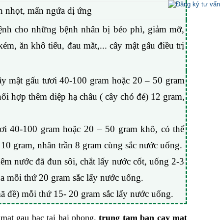
ụn nhọt, mẩn ngứa dị ứng
bệnh cho những bệnh nhân bị béo phì, giảm mỡ,
, ăn khô tiểu, đau mắt,... cây mật gấu điều trị
ây mật gấu tươi 40-100 gram hoặc 20 – 50 gram
hối hợp thêm diệp hạ châu ( cây chó đẻ) 12 gram,
ươi 40-100 gram hoặc 20 – 50 gram khô, có thể
 10 gram, nhân trần 8 gram cùng sắc nước uống.
hêm nước đã đun sôi, chắt lấy nước cốt, uống 2-3
ua mỗi thứ 20 gram sắc lấy nước uống.
mã đề) mỗi thứ 15- 20 gram sắc lấy nước uống.
,
 mat gau bac tai hai phong
trung tam ban cay mat