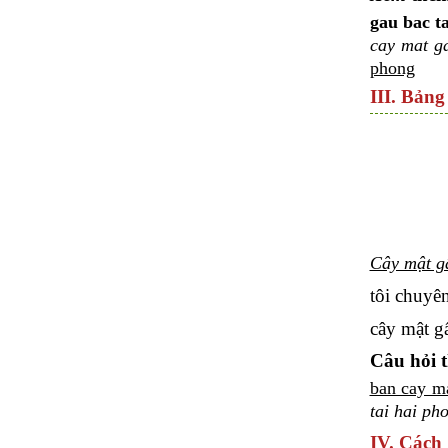
gau bac t
cay mat ga
phong
III. Bảng
Cây mật gấ
tôi chuyê
cây mật g
Câu hỏi 
ban cay ma
tai hai ph
IV. Cách 