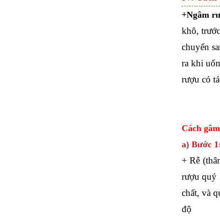
+Ngâm rư
khô, trướ
chuyển sa
ra khi uốn
rượu có tá
Cách gâm
a) Bước 1
+ Rễ (thâ
rượu quý 
chất, và 
độ