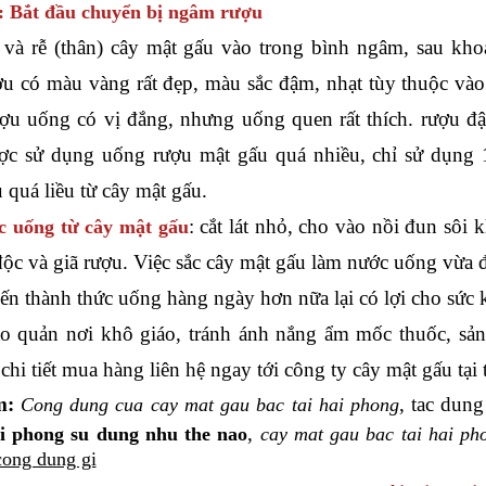
: Bắt đầu chuyển bị ngâm rượu
và rễ (thân) cây mật gấu vào trong bình ngâm, sau kho
u có màu vàng rất đẹp, màu sắc đậm, nhạt tùy thuộc vào 
u uống có vị đắng, nhưng uống quen rất thích. rượu đậ
c sử dụng uống rượu mật gấu quá nhiều, chỉ sử dụng 
 quá liều từ cây mật gấu.
: cắt lát nhỏ, cho vào nồi đun sô
 uống từ cây mật gấu
độc và giã rượu. Việc sắc cây mật gấu làm nước uống vừa đ
iến thành thức uống hàng ngày hơn nữa lại có lợi cho sức 
ảo quản nơi khô giáo, tránh ánh nắng ẩm mốc thuốc, sả
hi tiết mua hàng liên hệ ngay tới công ty cây mật gấu tại
m:
, tac dun
Cong dung cua cay mat gau bac tai hai phong
,
ai phong su dung nhu the nao
cay mat gau bac tai hai ph
cong dung gi