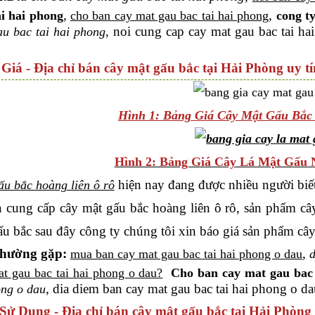
,
,
ai hai phong
cho ban cay mat gau bac tai hai phong
cong t
noi cung cap cay mat gau bac tai ha
u bac tai hai phong,
 Giá - Địa chỉ bán cây mật gấu bắc tại Hải Phòng uy tí
Hình 1: Bảng Giá Cây Mật Gấu Bắc
Hình 2: Bảng Giá Cây Lá Mật Gấu
hiện nay đang được nhiều người biết
u bắc hoàng liên ô rô
n cung cấp cây mật gấu bắc hoàng liên ô rô, sản phẩm cây
ấu bắc sau đây công ty chúng tôi xin báo giá sản phẩm cây
thường gặp:
,
mua ban cay mat gau bac tai hai phong o dau
d
t gau bac tai hai phong o dau?
Cho ban cay mat gau bac 
, dia diem ban cay mat gau bac tai hai phong o d
ong o dau
Sử Dụng - Địa chỉ bán cây mật gấu bắc tại Hải Phòng 