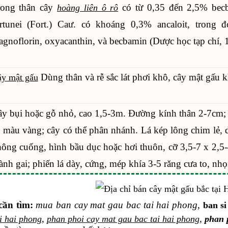
rong thân cây
có từ 0,35 đến 2,5% becb
hoàng liên ô rô
rtunei (Fort.) Caư. có khoáng 0,3% ancaloit, trong đó
gnoflorin, oxyacanthin, và becbamin (Dược học tạp chí, 
Dùng thân và rễ sắc lát phơi khô, cây mật gấu 
y mật gấu
y bụi hoặc gỗ nhỏ, cao 1,5-3m. Đường kính thân 2-7cm; v
 màu vàng; cây có thể phân nhánh. Lá kép lông chim lẻ, d
ông cuống, hình bầu dục hoặc hơi thuôn, cỡ 3,5-7 x 2,5-
ành gai; phiến lá dày, cứng, mép khía 3-5 răng cưa to, nhọ
cần tìm:
mua ban cay mat gau bac tai hai phong
,
ban si
,
,
i hai phong
phan phoi cay mat gau bac tai hai phong
phan p