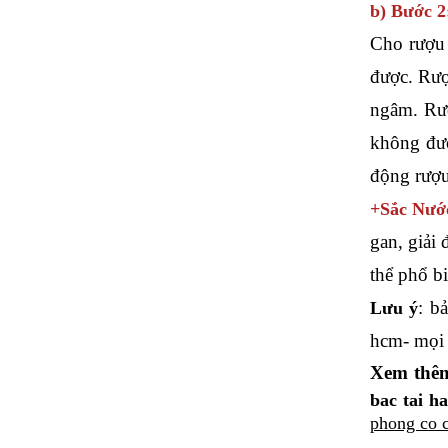
b) Bước 2
Cho rượu 
được. Rượ
ngâm. Rượ
không đượ
động rượu
+Sắc Nước
gan, giải 
thể phổ b
: b
Lưu ý
hcm- mọi c
Xem thê
bac tai h
phong co 