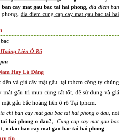
,
y ban cay mat gau bac tai hai phong
dia diem ban
i phong,
dia diem cung cap cay mat gau bac tai hai
n
 Hoàng Liên Ô Rô
 Nam Hay Lá Đắng
 đến và giá cây mật gấu tại tphcm công ty chúng
 mật gấu trị mụn cũng rất tốt, để sử dụng và giá
 mật gấu bắc hoàng liên ô rô Tại tphcm.
,
ia chi ban cay mat gau bac tai hai phong o dau
noi
,
tai hai phong o dau?
Cung cap cay mat gau bac
au,
o dau ban cay mat gau bac tai hai phong
uy tín