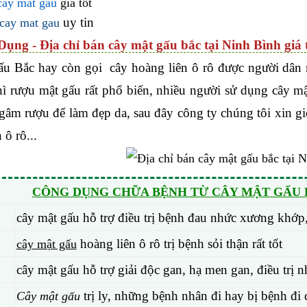
cay mat gau
giá tốt
uy tin
 cay mat gau
Dụng - Địa chỉ bán cây mật gấu bắc tại Ninh Bình giá 
ấu Bắc hay còn gọi cây hoàng liên ô rô được người dân n
hì rượu mật gấu rất phổ biến, nhiều người sử dụng cây 
gâm rượu để làm đẹp da, sau đây công ty chúng tôi xin gi
 ô rô...
CÔNG DỤNG CHỮA BỆNH TỪ CÂY MẬT GẤU H
cây mật gấu hỗ trợ điều trị bệnh đau nhức xương khớp
hoàng liên ô rô trị bệnh sỏi thận rất tốt
cây mật gấu
cây mật gấu hỗ trợ giải độc gan, hạ men gan, điều tr
trị ly, những bệnh nhân đi hay bị bệnh đi 
Cây mật gấu