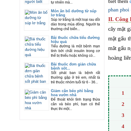
biết thêm
tự nhiên mà...
phan phoi
Món ăn bổ dưỡng từ súp
lơ trắng
II. Công 
Súp lơ trắng là một loại rau dồi
dào trong mùa đông. Người ta
cây mật g
thường chế biến...
mật gấu t
Bài thuốc chữa tiểu đường
hiệu quả
Tiểu đường là một bệnh mạn
mât gấu n
tính bởi chất insulin trong cơ
thể bị thiếu hoặc không có...
hoàng liên
Bài thuốc đơn giản chữa
bệnh sốt...
Sốt phát ban là bệnh rất
thường gặp ở trẻ em, nhất là
trẻ thuộc nhóm tuổi từ 6 - 36...
Giảm cân béo phì bằng
1
hoa vườn nhà
Để thoát khỏi tình trạng thừa
2
cân và béo phì, bạn có thể
thực thi một...
3
4