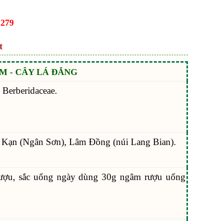
.279
t
M - CÂY LÁ ĐẮNG
 Berberidaceae.
c Kạn (Ngân Sơn), Lâm Đồng (núi Lang Bian).
ượu, sắc uống ngày dùng 30g ngâm rượu uống