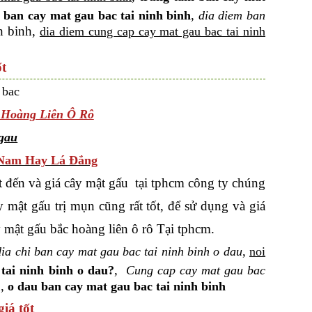
,
 ban cay mat gau bac tai ninh binh
dia diem ban
h binh,
dia diem cung cap cay mat gau bac tai ninh
ốt
 Hoàng Liên Ô Rô
 Nam Hay Lá Đắng
 đến và giá cây mật gấu tại tphcm công ty chúng
 mật gấu trị mụn cũng rất tốt, để sử dụng và giá
 mật gấu bắc hoàng liên ô rô Tại tphcm.
,
dia chi ban cay mat gau bac tai ninh binh o dau
noi
,
tai ninh binh o dau?
Cung cap cay mat gau bac
u,
o dau ban cay mat gau bac tai ninh binh
iá tốt