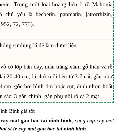
erin. Trong một loài hoàng liên ô rồ Mahonỉa
 chủ yếu là becberin, panmatin, jatrorrhizin,
1952, 72, 773).
không sử dụng lá để làm dược liệu
ỏ có lớp bần dày, màu trắng xám; gỗ thân và rễ
ài 20-40 cm; lá chét mỗi bên từ 3-7 cái, gần như
4 cm, gốc hơi hình tim hoặc cụt, đỉnh nhọn hoắt
n sắc; 3 gân chính, gân phụ nổi rõ cả 2 mặt
,
 cay mat gau bac tai ninh binh
cung cap cay mat
oi si le cay mat gau bac tai ninh binh