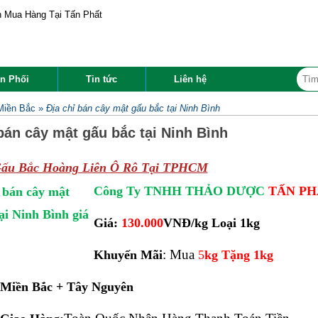
n Phối
Tin tức
Liên hệ
Miền Bắc
»
Địa chỉ bán cây mật gấu bắc tại Ninh Bình
bán cây mật gấu bắc tại Ninh Bình
Gấu Bắc Hoàng Liên Ô Rô Tại TPHCM
Công Ty TNHH THẢO DƯỢC
TẤN PH
Giá:
130.000
VNĐ/kg Loại 1kg
: Mua
Khuyến Mãi
5
kg Tặng 1kg
 Miền Bắc + Tây Nguyên