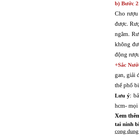
b) Bước 2
Cho rượu 
được. Rượ
ngâm. Rượ
không đượ
động rượu
+Sắc Nước
gan, giải 
thể phổ b
: b
Lưu ý
hcm- mọi c
Xem thê
tai ninh 
cong dung