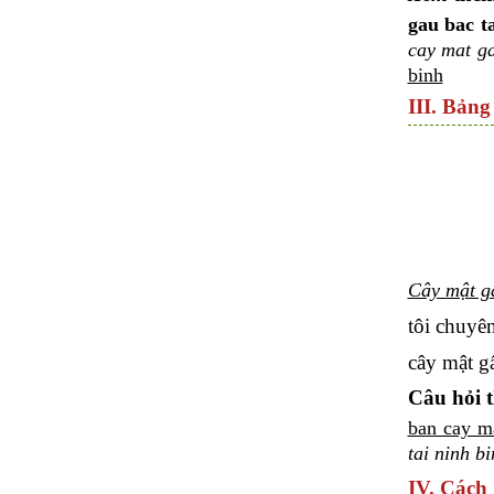
gau bac t
cay mat ga
binh
III. Bảng
Cây mật gấ
tôi chuyê
cây mật g
Câu hỏi 
ban cay ma
tai ninh b
IV. Cách 