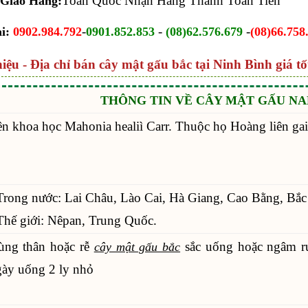
Toàn Quốc Nhận Hàng Thanh Toán Tiền
 Giao Hàng:
-
-
-
i:
0902.984.792
0901.852.853
(08)62.576.679
(08)66.758
hiệu - Địa chỉ bán cây mật gấu bắc tại Ninh Bình giá tố
THÔNG TIN VỀ CÂY MẬT GẤU NA
n khoa học Mahonia healiì Carr. Thuộc họ Hoàng liên gai
Trong nước: Lai Châu, Lào Cai, Hà Giang, Cao Bằng, Bắ
Thế giới: Nêpan, Trung Quốc.
ùng thân hoặc rễ
sắc uống hoặc ngâm r
cây mật gấu bắc
ày uống 2 ly nhỏ