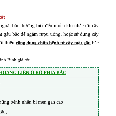
tốt
goài bắc thường biết đến nhiều khi nhắc tới cây
mật gấu bắc để ngâm rượu uống, hoặc sử dụng cây
ới thiệu
bắc
công dụng chữa bệnh từ cây mật gấu
OÀNG LIÊN Ô RÔ PHÍA BẮC
,
ị những bệnh nhân bị men gan cao
cầu,