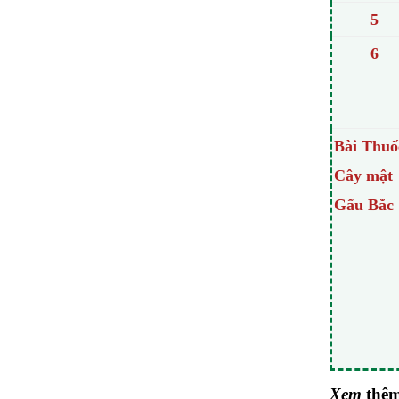
5
6
Bài Thuố
Cây mật
Gấu Bắc
Xem
thê