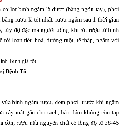
h cỡ lọt bình ngâm là được (bằng ngón tay), phơi
bằng rượu là tốt nhất, rượu ngâm sau 1 thời gian
tùy độ đặc mà người uống khi rót rượu từ bình
ề rối loạn tiêu hoá, đường ruột, tê thấp, ngâm với
rị Bệnh Tốt
ho vừa bình ngâm rượu, đem phơi trước khi ngâm
ửa cây mật gấu cho sạch, bảo đảm không còn tạp
ha cồn, rượu nấu nguyên chất có lồng độ từ 38-45