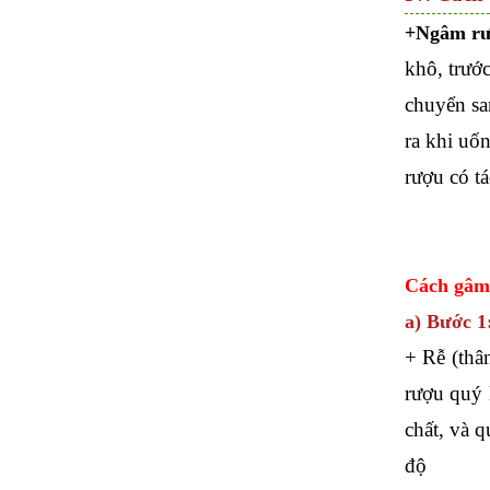
+Ngâm rư
khô, trướ
chuyển sa
ra khi uốn
rượu có tá
Cách gâm
a) Bước 1
+ Rễ (thâ
rượu quý 
chất, và 
độ