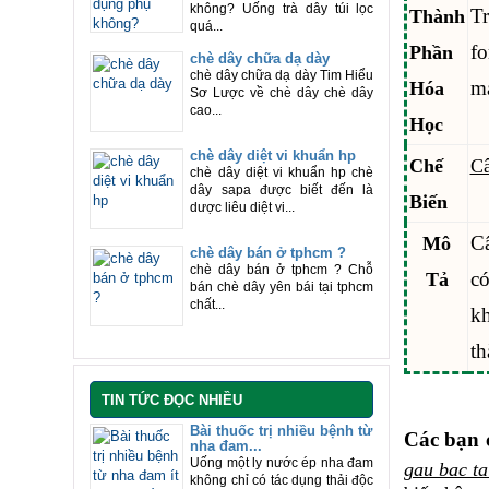
không? Uống trà dây túi lọc
T
Thành
quá...
fo
Phần
chè dây chữa dạ dày
chè dây chữa dạ dày Tim Hiểu
ma
Hóa
Sơ Lược về chè dây chè dây
cao...
Học
chè dây diệt vi khuẩn hp
Chế
Câ
chè dây diệt vi khuẩn hp chè
dây sapa được biết đến là
Biến
dược liêu diệt vi...
Câ
Mô
chè dây bán ở tphcm ?
chè dây bán ở tphcm ? Chỗ
có
Tả
bán chè dây yên bái tại tphcm
chất...
kh
th
TIN TỨC ĐỌC NHIỀU
Bài thuốc trị nhiều bệnh từ
Các bạn 
nha đam...
Uống một ly nước ép nha đam
gau bac ta
không chỉ có tác dụng thải độc