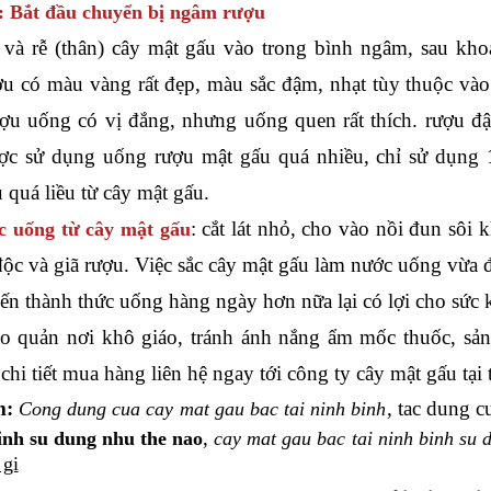
: Bắt đầu chuyển bị ngâm rượu
và rễ (thân) cây mật gấu vào trong bình ngâm, sau kho
u có màu vàng rất đẹp, màu sắc đậm, nhạt tùy thuộc vào 
u uống có vị đắng, nhưng uống quen rất thích. rượu đậ
c sử dụng uống rượu mật gấu quá nhiều, chỉ sử dụng 
 quá liều từ cây mật gấu.
: cắt lát nhỏ, cho vào nồi đun sô
 uống từ cây mật gấu
độc và giã rượu. Việc sắc cây mật gấu làm nước uống vừa đ
iến thành thức uống hàng ngày hơn nữa lại có lợi cho sức 
ảo quản nơi khô giáo, tránh ánh nắng ẩm mốc thuốc, sả
hi tiết mua hàng liên hệ ngay tới công ty cây mật gấu tại
m:
, tac dung c
Cong dung cua cay mat gau bac tai ninh binh
,
binh su dung nhu the nao
cay mat gau bac tai ninh binh su 
 gi