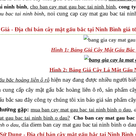
,
,
ai ninh binh
cho ban cay mat gau bac tai ninh binh
cong ty
noi cung cap cay mat gau bac tai nin
u bac tai ninh binh,
 Giá - Địa chỉ bán cây mật gấu bắc tại Ninh Bình giá t
Hình 1: Bảng Giá Cây Mật Gấu Bắc
Hình 2: Bảng Giá Cây Lá Mật Gấu
hiện nay đang được nhiều người biết
u bắc hoàng liên ô rô
n cung cấp cây mật gấu bắc hoàng liên ô rô, sản phẩm cây
ấu bắc sau đây công ty chúng tôi xin báo giá sản phẩm cây
thường gặp:
,
mua ban cay mat gau bac tai ninh binh o dau
t gau bac tai ninh binh o dau?
Cho ban cay mat gau bac 
, dia diem ban cay mat gau bac tai ninh binh o da
inh o dau
Sử Dụng - Địa chỉ bán cây mật gấu bắc tại Ninh Bình g