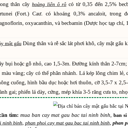
rong thân cây
có từ 0,35 đến 2,5% becb
hoàng liên ô rô
rtunei (Fort.) Caư. có khoáng 0,3% ancaloit, trong đó
gnoflorin, oxyacanthin, và becbamin (Dược học tạp chí, 
Dùng thân và rễ sắc lát phơi khô, cây mật gấu 
y mật gấu
y bụi hoặc gỗ nhỏ, cao 1,5-3m. Đường kính thân 2-7cm; v
 màu vàng; cây có thể phân nhánh. Lá kép lông chim lẻ, d
ông cuống, hình bầu dục hoặc hơi thuôn, cỡ 3,5-7 x 2,5-
ành gai; phiến lá dày, cứng, mép khía 3-5 răng cưa to, nhọ
cần tìm:
mua ban cay mat gau bac tai ninh binh
,
ban si
,
,
i ninh binh
phan phoi cay mat gau bac tai ninh binh
phan ph