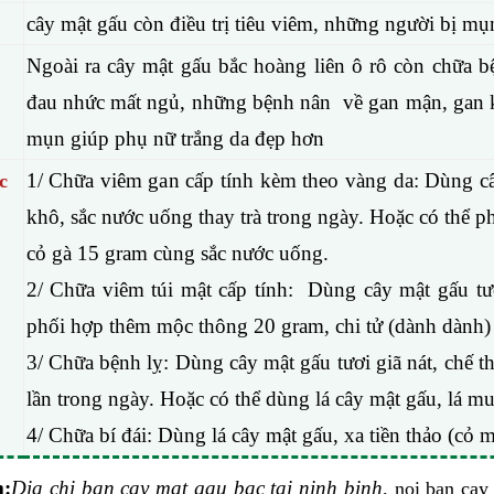
cây mật gấu còn điều trị tiêu viêm, những người bị m
Ngoài ra cây mật gấu bắc hoàng liên ô rô còn chữa 
đau nhức mất ngủ, những bệnh nân về gan mận, gan kém
mụn giúp phụ nữ trắng da đẹp hơn
1/ Chữa viêm gan cấp tính kèm theo vàng da: Dùng c
c
khô, sắc nước uống thay trà trong ngày. Hoặc có thể p
cỏ gà 15 gram cùng sắc nước uống.
2/ Chữa viêm túi mật cấp tính: Dùng cây mật gấu t
phối hợp thêm mộc thông 20 gram, chi tử (dành dành)
3/ Chữa bệnh lỵ: Dùng cây mật gấu tươi giã nát, chế t
lần trong ngày. Hoặc có thể dùng lá cây mật gấu, lá m
4/ Chữa bí đái: Dùng lá cây mật gấu, xa tiền thảo (cỏ 
m
:
Dia
chi ban cay mat gau bac tai ninh binh
,
noi ban cay