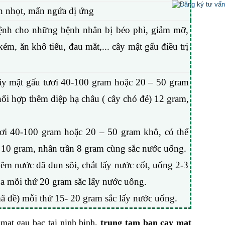
ụn nhọt, mẩn ngứa dị ứng
bệnh cho những bệnh nhân bị béo phì, giảm mỡ,
, ăn khô tiểu, đau mắt,... cây mật gấu điều trị
ây mật gấu tươi 40-100 gram hoặc 20 – 50 gram
hối hợp thêm diệp hạ châu ( cây chó đẻ) 12 gram,
ươi 40-100 gram hoặc 20 – 50 gram khô, có thể
 10 gram, nhân trần 8 gram cùng sắc nước uống.
hêm nước đã đun sôi, chắt lấy nước cốt, uống 2-3
ua mỗi thứ 20 gram sắc lấy nước uống.
mã đề) mỗi thứ 15- 20 gram sắc lấy nước uống.
,
 mat gau bac tai ninh binh
trung tam ban cay mat