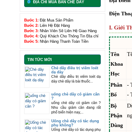
Địa Điểm
ĐỊA CHỈ MUA BÁN CHÈ DÂY
Điện Thoạ
Bước 1:
Đặt Mua Sản Phẩm
Bước 2:
Liên Hệ Đặt Hàng
I. Giới T
Bước 3:
Nhân Viên Sẽ Liên Hệ Giao Hàng
Bước 4:
Quý Khách Cho Thông Tin ĐỊa chỉ
Bước 5:
Nhận Hàng Thanh Toàn Tiền
Tê
Tên
TIN TỨC MỚI
Khoa
Chè dây điều trị viêm loét
dạ dày
Học
Chè dây điều trị viêm loét dạ
dày chè dây là bài thuốc...
- 
Phân
- 
Bố
uống chè dây có giảm cân
?
uống chè dây có giảm cân ?
D
Bộ
Nhu cầu giảm cân đang rất
phổ biến hiện nay,...
ng
Phận
Uống chè dây có tác dụng
Dùng
phụ không?
Uống chè dây có tác dụng phụ