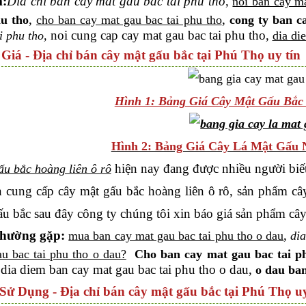
m
:
Dia
chi ban cay mat gau bac tai phu tho
,
noi ban cay ma
,
,
hu tho
cho ban cay mat gau bac tai phu tho
cong ty ban c
noi cung cap cay mat gau bac tai phu tho,
i phu tho,
dia di
 Giá - Địa chỉ bán cây mật gấu bắc tại Phú Thọ uy tín
Hình 1: Bảng Giá Cây Mật Gấu Bắc
Hình 2: Bảng Giá Cây Lá Mật Gấu
hiện nay đang được nhiều người biết
u bắc hoàng liên ô rô
n cung cấp cây mật gấu bắc hoàng liên ô rô, sản phẩm cây
ấu bắc sau đây công ty chúng tôi xin báo giá sản phẩm cây
thường gặp:
,
mua ban cay mat gau bac tai phu tho o dau
di
u bac tai phu tho o dau?
Cho ban cay mat gau bac tai p
 dia diem ban cay mat gau bac tai phu tho o dau,
o dau ban
Sử Dụng - Địa chỉ bán cây mật gấu bắc tại Phú Thọ uy