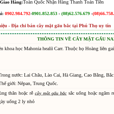
Toàn Quốc Nhận Hàng Thanh Toán Tiền
 Giao Hàng:
-
-
-
i:
0902.984.792
0901.852.853
(08)62.576.679
(08)66.758
hiệu - Địa chỉ bán cây mật gấu bắc tại Phú Thọ uy tín
THÔNG TIN VỀ CÂY MẬT GẤU NA
n khoa học Mahonia healiì Carr. Thuộc họ Hoàng liên gai
Trong nước: Lai Châu, Lào Cai, Hà Giang, Cao Bằng, Bắ
Thế giới: Nêpan, Trung Quốc.
ùng thân hoặc rễ
sắc uống hoặc ngâm r
cây mật gấu bắc
ày uống 2 ly nhỏ