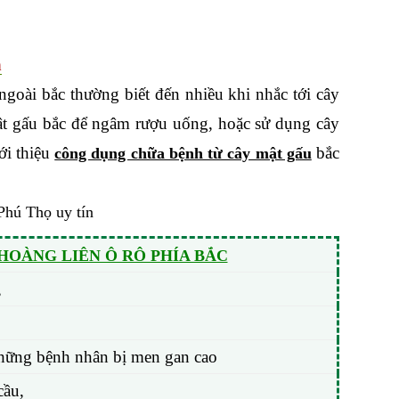
n
goài bắc thường biết đến nhiều khi nhắc tới cây
mật gấu bắc để ngâm rượu uống, hoặc sử dụng cây
ới thiệu
bắc
công dụng chữa bệnh từ cây mật gấu
OÀNG LIÊN Ô RÔ PHÍA BẮC
,
ị những bệnh nhân bị men gan cao
cầu,