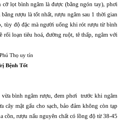
h cỡ lọt bình ngâm là được (bằng ngón tay), phơi
bằng rượu là tốt nhất, rượu ngâm sau 1 thời gian
tùy độ đặc mà người uống khi rót rượu từ bình
ề rối loạn tiêu hoá, đường ruột, tê thấp, ngâm với
rị Bệnh Tốt
ho vừa bình ngâm rượu, đem phơi trước khi ngâm
ửa cây mật gấu cho sạch, bảo đảm không còn tạp
ha cồn, rượu nấu nguyên chất có lồng độ từ 38-45