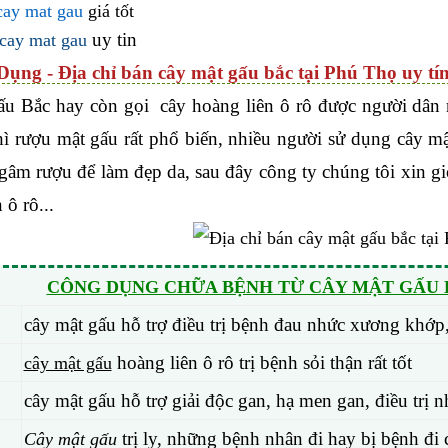
cay mat gau
giá tốt
uy tin
 cay mat gau
Dụng - Địa chỉ bán cây mật gấu bắc tại Phú Thọ uy tí
ấu Bắc hay còn gọi cây hoàng liên ô rô được người dân n
hì rượu mật gấu rất phổ biến, nhiều người sử dụng cây 
gâm rượu để làm đẹp da, sau đây công ty chúng tôi xin gi
 ô rô...
CÔNG DỤNG CHỮA BỆNH TỪ CÂY MẬT GẤU H
cây mật gấu hỗ trợ điều trị bệnh đau nhức xương khớp
hoàng liên ô rô trị bệnh sỏi thận rất tốt
cây mật gấu
cây mật gấu hỗ trợ giải độc gan, hạ men gan, điều tr
trị ly, những bệnh nhân đi hay bị bệnh đi 
Cây mật gấu