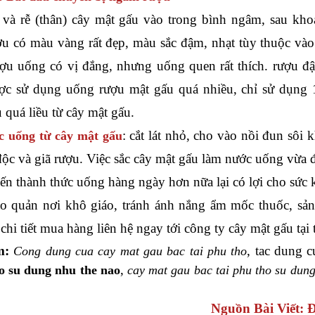
và rễ (thân) cây mật gấu vào trong bình ngâm, sau kho
u có màu vàng rất đẹp, màu sắc đậm, nhạt tùy thuộc vào 
u uống có vị đắng, nhưng uống quen rất thích. rượu đậ
c sử dụng uống rượu mật gấu quá nhiều, chỉ sử dụng 
 quá liều từ cây mật gấu.
: cắt lát nhỏ, cho vào nồi đun sô
 uống từ cây mật gấu
độc và giã rượu. Việc sắc cây mật gấu làm nước uống vừa đ
iến thành thức uống hàng ngày hơn nữa lại có lợi cho sức 
ảo quản nơi khô giáo, tránh ánh nắng ẩm mốc thuốc, sả
hi tiết mua hàng liên hệ ngay tới công ty cây mật gấu tại
m:
, tac dung 
Cong dung cua cay mat gau bac tai phu tho
,
ho su dung nhu the nao
cay mat gau bac tai phu tho su dun
Nguồn Bài Viết: Đ