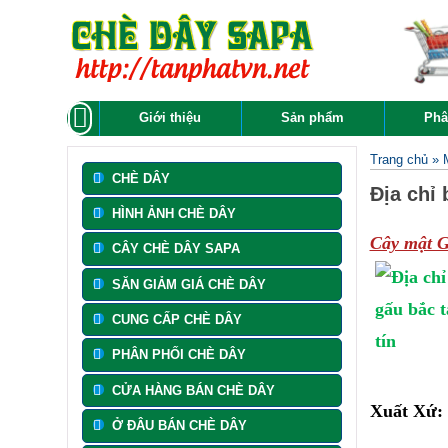
Giới thiệu
Sản phẩm
Phâ
Trang chủ
»
CHÈ DÂY
Địa chỉ
HÌNH ẢNH CHÈ DÂY
Cây mật 
CÂY CHÈ DÂY SAPA
SĂN GIẢM GIÁ CHÈ DÂY
CUNG CẤP CHÈ DÂY
PHÂN PHỐI CHÈ DÂY
CỬA HÀNG BÁN CHÈ DÂY
Xuất Xứ:
Ở ĐÂU BÁN CHÈ DÂY