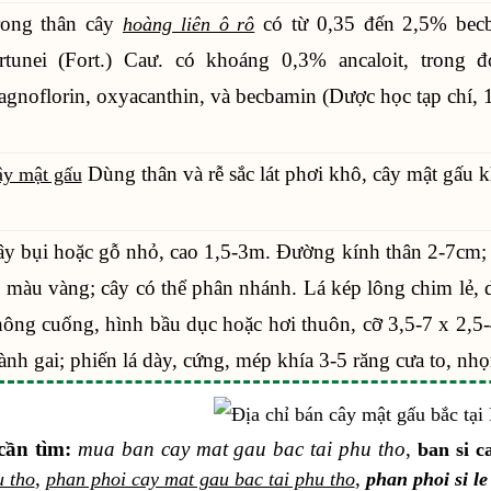
rong thân cây
có từ 0,35 đến 2,5% becb
hoàng liên ô rô
rtunei (Fort.) Caư. có khoáng 0,3% ancaloit, trong đó
gnoflorin, oxyacanthin, và becbamin (Dược học tạp chí, 
Dùng thân và rễ sắc lát phơi khô, cây mật gấu 
y mật gấu
y bụi hoặc gỗ nhỏ, cao 1,5-3m. Đường kính thân 2-7cm; v
 màu vàng; cây có thể phân nhánh. Lá kép lông chim lẻ, d
ông cuống, hình bầu dục hoặc hơi thuôn, cỡ 3,5-7 x 2,5-
ành gai; phiến lá dày, cứng, mép khía 3-5 răng cưa to, nhọ
cần tìm:
mua ban cay mat gau bac tai phu tho
,
ban si c
,
,
u tho
phan phoi cay mat gau bac tai phu tho
phan phoi si le