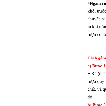
+Ngâm rư
khô, trướ
chuyển sa
ra khi uốn
rượu có tá
Cách gâm
a) Bước 1
+ Rễ (thâ
rượu quý 
chất, và 
độ
b) Bước 2