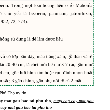
erin. Trong một loài hoàng liên ô rồ Mahonỉa
 chủ yếu là becberin, panmatin, jatrorrhizin,
1952, 72, 773).
không sử dụng lá để làm dược liệu
ỏ có lớp bần dày, màu trắng xám; gỗ thân và rễ
ài 20-40 cm; lá chét mỗi bên từ 3-7 cái, gần như
4 cm, gốc hơi hình tim hoặc cụt, đỉnh nhọn hoắt
n sắc; 3 gân chính, gân phụ nổi rõ cả 2 mặt
,
ay mat gau bac tai phu tho
cung cap cay mat gau
 cay mat gau bac tai phu tho