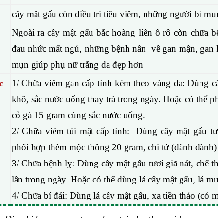
cây mật gấu còn điều trị tiêu viêm, những người bị m
Ngoài ra cây mật gấu bắc hoàng liên ô rô còn chữa 
đau nhức mất ngủ, những bệnh nân về gan mận, gan kém
mụn giúp phụ nữ trắng da đẹp hơn
1/ Chữa viêm gan cấp tính kèm theo vàng da: Dùng c
c
khô, sắc nước uống thay trà trong ngày. Hoặc có thể p
cỏ gà 15 gram cùng sắc nước uống.
2/ Chữa viêm túi mật cấp tính: Dùng cây mật gấu t
phối hợp thêm mộc thông 20 gram, chi tử (dành dành)
3/ Chữa bệnh lỵ: Dùng cây mật gấu tươi giã nát, chế t
lần trong ngày. Hoặc có thể dùng lá cây mật gấu, lá m
4/ Chữa bí đái: Dùng lá cây mật gấu, xa tiền thảo (cỏ 