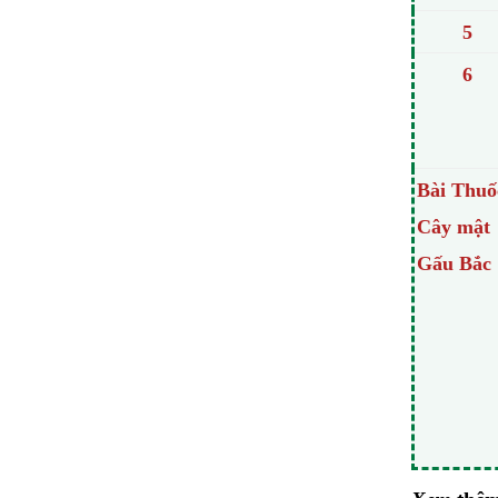
5
6
Bài Thuố
Cây mật
Gấu Bắc