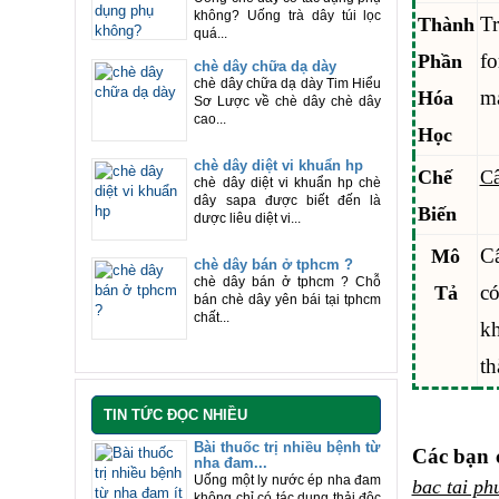
không? Uống trà dây túi lọc
T
Thành
quá...
fo
Phần
chè dây chữa dạ dày
chè dây chữa dạ dày Tim Hiểu
ma
Hóa
Sơ Lược về chè dây chè dây
cao...
Học
chè dây diệt vi khuẩn hp
Chế
Câ
chè dây diệt vi khuẩn hp chè
dây sapa được biết đến là
Biến
dược liêu diệt vi...
Câ
Mô
chè dây bán ở tphcm ?
chè dây bán ở tphcm ? Chỗ
có
Tả
bán chè dây yên bái tại tphcm
chất...
kh
th
TIN TỨC ĐỌC NHIỀU
Bài thuốc trị nhiều bệnh từ
Các bạn 
nha đam...
Uống một ly nước ép nha đam
bac tai ph
không chỉ có tác dụng thải độc