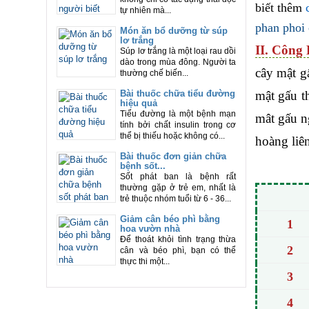
biết thêm
tự nhiên mà...
phan phoi
Món ăn bổ dưỡng từ súp
lơ trắng
II. Công 
Súp lơ trắng là một loại rau dồi
dào trong mùa đông. Người ta
cây mật g
thường chế biến...
mật gấu t
Bài thuốc chữa tiểu đường
hiệu quả
Tiểu đường là một bệnh mạn
mât gấu n
tính bởi chất insulin trong cơ
thể bị thiếu hoặc không có...
hoàng liên
Bài thuốc đơn giản chữa
bệnh sốt...
Sốt phát ban là bệnh rất
thường gặp ở trẻ em, nhất là
trẻ thuộc nhóm tuổi từ 6 - 36...
Giảm cân béo phì bằng
1
hoa vườn nhà
Để thoát khỏi tình trạng thừa
2
cân và béo phì, bạn có thể
thực thi một...
3
4