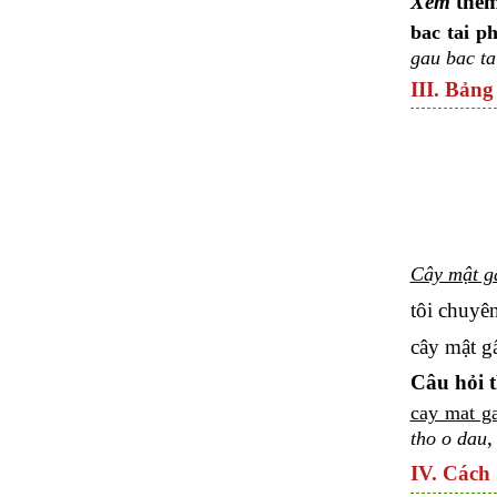
Xem
thê
bac tai p
gau bac ta
III. Bảng
Cây mật gấ
tôi chuyê
cây mật g
Câu hỏi 
cay mat ga
,
tho o dau
IV. Cách 