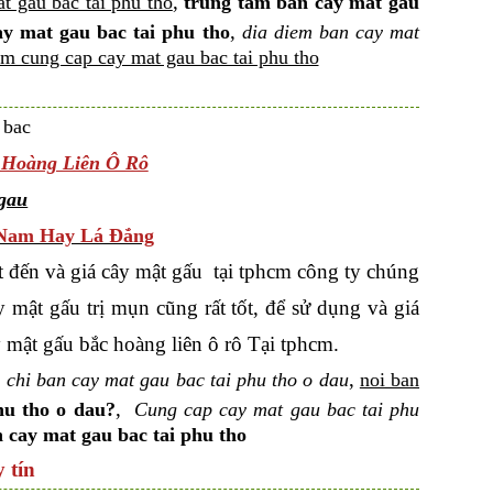
,
t gau bac tai phu tho
trung tam ban cay mat gau
,
ay mat gau bac tai phu tho
dia diem ban cay mat
em cung cap cay mat gau bac tai phu tho
 Hoàng Liên Ô Rô
 Nam Hay Lá Đắng
 đến và giá cây mật gấu tại tphcm công ty chúng
 mật gấu trị mụn cũng rất tốt, để sử dụng và giá
 mật gấu bắc hoàng liên ô rô Tại tphcm.
,
a chi ban cay mat gau bac tai phu tho o dau
noi ban
,
hu tho o dau?
Cung cap cay mat gau bac tai phu
 cay mat gau bac tai phu tho
 tín