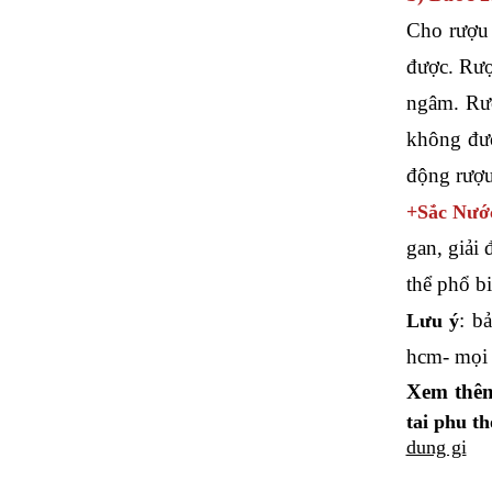
Cho rượu 
được. Rượ
ngâm. Rượ
không đượ
động rượu
+Sắc Nước
gan, giải 
thể phổ b
: b
Lưu ý
hcm- mọi c
Xem thê
tai phu t
dung gi