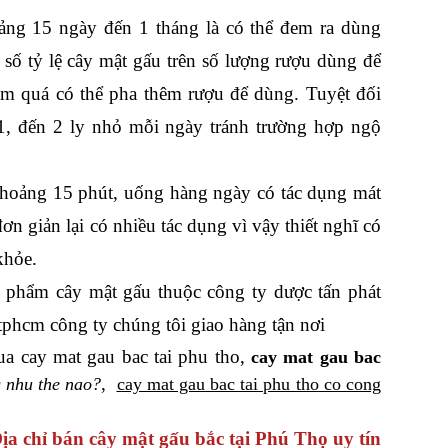
ảng 15 ngày đến 1 tháng là có thể đem ra dùng
số tỷ lệ cây mật gấu trên số lượng rượu dùng để
m quá có thể pha thêm rượu để dùng. Tuyệt đối
1, đến 2 ly nhỏ mỗi ngày tránh trường hợp ngộ
i khoảng 15 phút, uống hàng ngày có tác dụng mát
ơn giản lại có nhiều tác dụng vì vậy thiết nghĩ có
khỏe.
n phẩm cây mật gấu thuộc công ty dược tấn phát
 tphcm công ty chúng tôi giao hàng tận nơi
cua cay mat gau bac tai phu tho,
cay mat gau bac
,
g nhu the nao?
cay mat gau bac tai phu tho co cong
ịa chỉ bán cây mật gấu bắc tại Phú Thọ uy tín