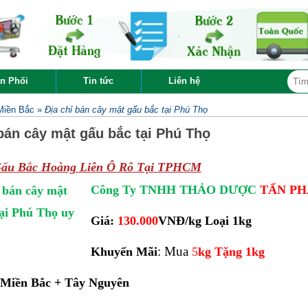
n Phối
Tin tức
Liên hệ
Miền Bắc
»
Địa chỉ bán cây mật gấu bắc tại Phú Thọ
 bán cây mật gấu bắc tại Phú Thọ
Gấu Bắc Hoàng Liên Ô Rô Tại TPHCM
Công Ty TNHH THẢO DƯỢC
TẤN PH
Giá:
130.000
VNĐ/kg Loại 1kg
: Mua
Khuyến Mãi
5
kg Tặng 1kg
 Miền Bắc + Tây Nguyên