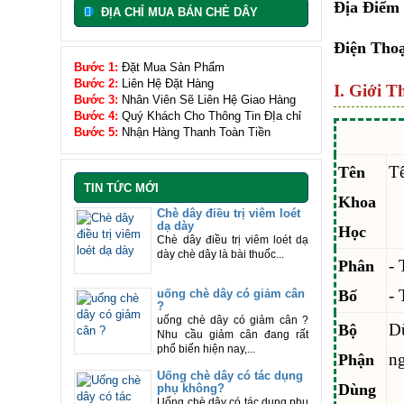
Địa Điểm
ĐỊA CHỈ MUA BÁN CHÈ DÂY
Điện Thoạ
Bước 1:
Đặt Mua Sản Phẩm
Bước 2:
Liên Hệ Đặt Hàng
I. Giới T
Bước 3:
Nhân Viên Sẽ Liên Hệ Giao Hàng
Bước 4:
Quý Khách Cho Thông Tin ĐỊa chỉ
Bước 5:
Nhận Hàng Thanh Toàn Tiền
Tê
Tên
TIN TỨC MỚI
Khoa
Chè dây điều trị viêm loét
dạ dày
Học
Chè dây điều trị viêm loét dạ
dày chè dây là bài thuốc...
- 
Phân
- 
Bố
uống chè dây có giảm cân
?
uống chè dây có giảm cân ?
D
Bộ
Nhu cầu giảm cân đang rất
phổ biến hiện nay,...
ng
Phận
Uống chè dây có tác dụng
Dùng
phụ không?
Uống chè dây có tác dụng phụ