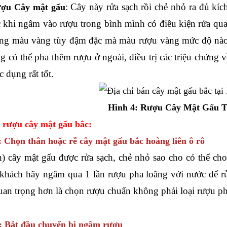
: Cây này rửa sạch rồi chẻ nhỏ ra đủ kíc
ợu Cây mật gấu
c khi ngâm vào rượu trong bình mình có điều kiện rửa qua 
ng màu vàng tùy đậm đặc mà màu rượu vàng mức độ nào, 
g có thể pha thêm rượu ở ngoài, điều trị các triệu chứng v
c dụng rất tốt.
Hình 4: Rượu Cây Mật Gấu T
 rượu cây mật gấu bắc:
: Chọn thân hoặc rễ cây mật gấu bắc hoàng liên ô rô
n) cây mật gấu được rửa sạch, chẻ nhỏ sao cho có thể c
khách hãy ngâm qua 1 lần rượu pha loãng với nước để r
quan trọng hơn là chọn rượu chuẩn không phải loại rượu p
: Bắt đầu chuyển bị ngâm rượu