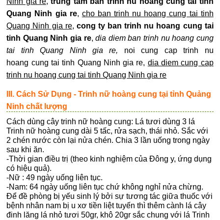
Ninh gia re
,
trung tam ban trinh nu hoang cung tai tinh
Quang Ninh gia re
,
cho ban trinh nu hoang cung tai tinh
Quang Ninh gia re
,
cong ty ban trinh nu hoang cung tai
tinh Quang Ninh gia re
,
dia diem ban trinh nu hoang cung
tai tinh Quang Ninh gia re,
noi cung cap trinh nu
hoang cung tai tinh Quang Ninh gia re,
dia diem cung cap
trinh nu hoang cung tai tinh Quang Ninh gia re
III. Cách Sử Dụng - Trinh nữ hoàng cung tại tỉnh Quảng
Ninh chất lượng
Cách dùng cây trinh nữ hoàng cung: Lá tươi dùng 3 lá
Trinh nữ hoàng cung dài 5 tấc, rửa sạch, thái nhỏ. Sắc với
2 chén nước còn lại nửa chén. Chia 3 lần uống trong ngày
sau khi ăn.
-Thời gian điều trị (theo kinh nghiệm của Đông y, ứng dụng
có hiệu quả).
-Nữ : 49 ngày uống liên tục.
-Nam: 64 ngày uống liên tục chứ không nghỉ nửa chừng.
Để đề phòng bị yếu sinh lý bởi sự tương tác giữa thuốc với
bệnh nhân nam bị u xơ tiền liệt tuyến thì thêm cành lá cây
đinh lăng lá nhỏ tươi 50gr, khô 20gr sắc chung với lá Trinh