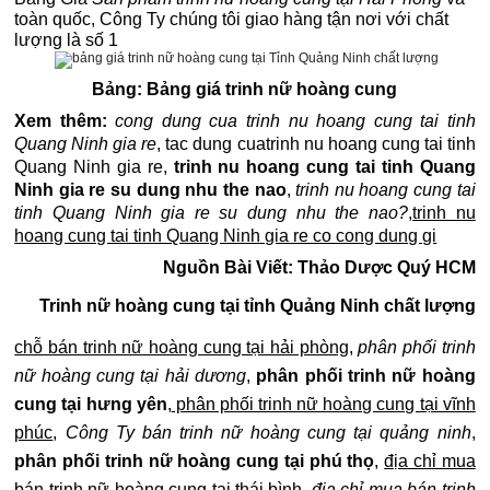
toàn quốc, Công Ty chúng tôi giao hàng tận nơi với chất
lượng là số 1
Bảng: Bảng giá trinh nữ hoàng cung
Xem thêm:
cong dung cua trinh nu hoang cung tai tinh
Quang Ninh gia re
, tac dung cuatrinh nu hoang cung tai tinh
Quang Ninh gia re,
trinh nu hoang cung tai tinh Quang
Ninh gia re su dung nhu the nao
,
trinh nu hoang cung tai
tinh Quang Ninh gia re su dung nhu the nao?
,
trinh nu
hoang cung tai tinh Quang Ninh gia re co cong dung gi
Nguồn Bài Viết: Thảo Dược Quý HCM
Trinh nữ hoàng cung tại tỉnh Quảng Ninh chất lượng
chỗ bán trinh nữ hoàng cung tại hải phòng
,
phân phối trinh
nữ hoàng cung tại hải dương
,
phân phối trinh nữ hoàng
cung tại hưng yên
,
phân phối trinh nữ hoàng cung tại vĩnh
phúc
,
Công Ty bán trinh nữ hoàng cung tại quảng ninh
,
phân phối trinh nữ hoàng cung tại phú thọ
,
địa chỉ mua
bán trinh nữ hoàng cung tại thái bình
,
địa chỉ mua bán trinh