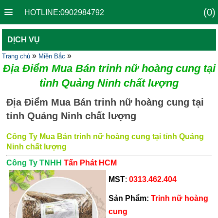
(0)
HOTLINE:0902984792
DỊCH VỤ
»
»
Trang chủ
Miền Bắc
Địa Điểm Mua Bán trinh nữ hoàng cung tại
tỉnh Quảng Ninh chất lượng
Địa Điểm Mua Bán trinh nữ hoàng cung tại
tỉnh Quảng Ninh chất lượng
Công Ty Mua Bán trinh nữ hoàng cung tại tỉnh Quảng
Ninh chất lượng
Công Ty TNHH
Tấn Phát HCM
MST
:
0313.462.404
Sản Phẩm
:
Trinh nữ hoàng
cung