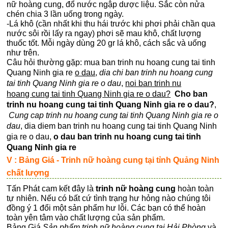
nữ hoàng cung, đổ nước ngập dược liệu. Sắc còn nửa
chén chia 3 lần uống trong ngày.
-Lá khô (cần nhất khi thu hái trước khi phơi phải chần qua
nước sôi rồi lấy ra ngay) phơi sẽ mau khô, chất lượng
thuốc tốt. Mỗi ngày dùng 20 gr lá khô, cách sắc và uống
như trên.
Câu hỏi thường gặp: mua ban trinh nu hoang cung tai tinh
Quang Ninh gia re
o dau
,
dia chi ban trinh nu hoang cung
tai tinh Quang Ninh gia re o dau
,
noi ban trinh nu
hoang cung tai tinh Quang Ninh gia re o dau?
Cho ban
trinh nu hoang cung tai tinh Quang Ninh gia re o dau?
,
Cung cap trinh nu hoang cung tai tinh Quang Ninh gia re o
dau
, dia diem ban trinh nu hoang cung tai tinh Quang Ninh
gia re o dau,
o dau ban trinh nu hoang cung tai tinh
Quang Ninh gia re
V : Bảng Giá - Trinh nữ hoàng cung tại tỉnh Quảng Ninh
chất lượng
Tấn Phát cam kết đây là
trinh nữ hoàng cung
hoàn toàn
tự nhiên. Nếu có bất cứ tình trạng hư hỏng nào chúng tôi
đồng ý 1 đổi một sản phẩm hư lỗi. Các bạn có thể hoàn
toàn yên tâm vào chất lượng của sản phẩm.
Bảng Giá
Sản phẩm trinh nữ hoàng cung tại Hải Phòng
và