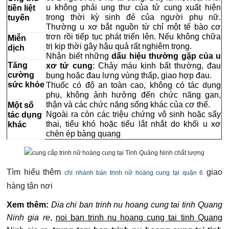
u không phải ung thư của tử cung xuất hiện
tiền liệt
trong thời kỳ sinh đẻ của người phụ nữ.
tuyến
Thường u xơ bắt nguồn từ chỉ một tế bào cơ
trơn rồi tiếp tục phát triển lên. Nếu không chữa
Miễn
trị kịp thời gây hậu quả rất nghiêm trọng.
dịch
Nhận biết những
dấu hiệu thường gặp của u
Tăng
xơ tử cung
: Chảy máu kinh bất thường, đau
cường
bụng hoặc đau lưng vùng thấp, giao hợp đau.
sức khỏe
Thuốc có độ an toàn cao, không có tác dụng
phụ, không ảnh hưởng đến chức năng gan,
thận và các chức năng sống khác của cơ thể.
Một số
Ngoài ra còn các triệu chứng vô sinh hoặc sẩy
tác dụng
thai, tiểu khó hoặc tiểu lắt nhắt do khối u xơ
khác
chèn ép bàng quang
Tìm hiểu thêm
giao
chi nhánh bán trinh nữ hoàng cung tại quận 6
hàng tận nơi
Xem thêm:
Dia chi ban trinh nu hoang cung tai tinh Quang
Ninh gia re
,
noi ban trinh nu hoang cung tai tinh Quang