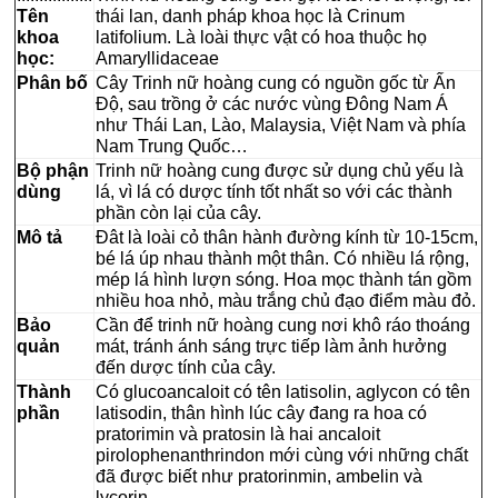
Tên
thái lan, danh pháp khoa học là Crinum
khoa
latifolium. Là loài thực vật có hoa thuộc họ
học:
Amaryllidaceae
Phân bố
Cây Trinh nữ hoàng cung có nguồn gốc từ Ấn
Độ, sau trồng ở các nước vùng Đông Nam Á
như Thái Lan, Lào, Malaysia, Việt Nam và phía
Nam Trung Quốc…
Bộ phận
Trinh nữ hoàng cung được sử dụng chủ yếu là
dùng
lá, vì lá có dược tính tốt nhất so với các thành
phần còn lại của cây.
Mô tả
Đât là loài cỏ thân hành đường kính từ 10-15cm,
bé lá úp nhau thành một thân. Có nhiều lá rộng,
mép lá hình lượn sóng. Hoa mọc thành tán gồm
nhiều hoa nhỏ, màu trắng chủ đạo điểm màu đỏ.
Bảo
Cần để trinh nữ hoàng cung nơi khô ráo thoáng
quản
mát, tránh ánh sáng trực tiếp làm ảnh hưởng
đến dược tính của cây.
Thành
Có glucoancaloit có tên latisolin, aglycon có tên
phần
latisodin, thân hình lúc cây đang ra hoa có
pratorimin và pratosin là hai ancaloit
pirolophenanthrindon mới cùng với những chất
đã được biết như pratorinmin, ambelin và
lycorin.