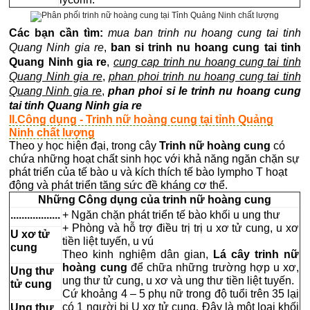
Các bạn cần tìm:
mua ban trinh nu hoang cung tai tinh
Quang Ninh gia re
,
ban si trinh nu hoang cung tai tinh
Quang Ninh gia re
,
cung cap trinh nu hoang cung tai tinh
Quang Ninh gia re
,
phan phoi trinh nu hoang cung tai tinh
Quang Ninh gia re
,
phan phoi si le trinh nu hoang cung
tai tinh Quang Ninh gia re
II.Công dụng - Trinh nữ hoàng cung tại tỉnh Quảng
Ninh chất lượng
Theo y học hiện đại, trong cây
Trinh nữ hoàng cung
có
chứa những hoạt chất sinh học với khả năng ngăn chặn sự
phát triển của tế bào u và kích thích tế bào lympho T hoạt
động và phát triển tăng sức đề kháng cơ thể.
Những Công dụng của trinh nữ hoàng cung
..................
+ Ngăn chặn phát triển tế bào khối u ung thư
+ Phòng và hỗ trợ điều trị trị u xơ tử cung, u xơ
U xơ tử
tiền liệt tuyến, u vú
cung
Theo kinh nghiệm dân gian,
Lá cây trinh nữ
hoàng cung
để chữa những trường hợp u xơ,
Ung thư
ung thư tử cung, u xơ và ung thư tiền liệt tuyến.
tử cung
Cứ khoảng 4 – 5 phụ nữ trong độ tuổi trên 35 lại
có 1 người bị U xơ tử cung. Đây là một loại khối
Ung thư