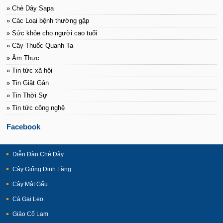
» Chè Dây Sapa
» Các Loại bệnh thường gặp
» Sức khỏe cho người cao tuổi
» Cây Thuốc Quanh Ta
» Ẩm Thực
» Tin tức xã hội
» Tin Giật Gân
» Tin Thời Sự
» Tin tức công nghệ
Facebook
Diễn Đàn Chè Dây
Cây Giống Đinh Lăng
Cây Mật Gấu
Cà Gai Leo
Giảo Cổ Lam