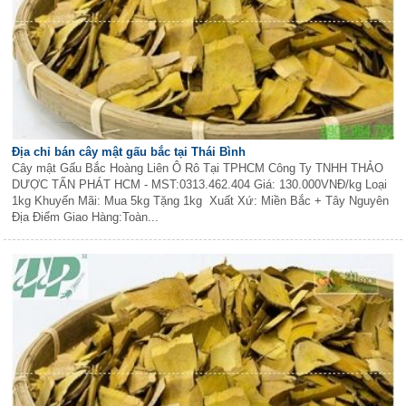
Địa chỉ bán cây mật gấu bắc tại Thái Bình
Cây mật Gấu Bắc Hoàng Liên Ô Rô Tại TPHCM Công Ty TNHH THẢO
DƯỢC TẤN PHÁT HCM - MST:0313.462.404 Giá: 130.000VNĐ/kg Loại
1kg Khuyến Mãi: Mua 5kg Tặng 1kg Xuất Xứ: Miền Bắc + Tây Nguyên
Địa Điểm Giao Hàng:Toàn...