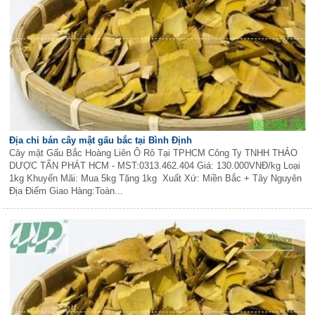
Địa chỉ bán cây mật gấu bắc tại Bình Định
Cây mật Gấu Bắc Hoàng Liên Ô Rô Tại TPHCM Công Ty TNHH THẢO
DƯỢC TẤN PHÁT HCM - MST:0313.462.404 Giá: 130.000VNĐ/kg Loại
1kg Khuyến Mãi: Mua 5kg Tặng 1kg Xuất Xứ: Miền Bắc + Tây Nguyên
Địa Điểm Giao Hàng:Toàn...