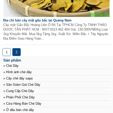
Địa chỉ bán cây mật gấu bắc tại Quảng Nam
Cây mật Gấu Bắc Hoàng Liên Ô Rô Tại TPHCM Công Ty TNHH THẢO
DƯỢC TẤN PHÁT HCM - MST:0313.462.404 Giá: 130.000VNĐ/kg Loại
1kg Khuyến Mãi: Mua 5kg Tặng 1kg Xuất Xứ: Miền Bắc + Tây Nguyên
Địa Điểm Giao Hàng:Toàn...
1
2
Sản phẩm
» Chè Dây
» Hình ảnh chè dây
» Cây chè dây sapa
» Săn Giảm Giá Chè Dây
» Cung Cấp Chè Dây
» Phân Phối Chè Dây
» Cửa Hàng Bán Chè Dây
» Ở đâu bán chè dây