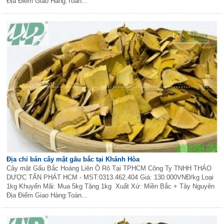
Địa Điểm Giao Hàng:Toàn...
Địa chỉ bán cây mật gấu bắc tại Khánh Hòa
Cây mật Gấu Bắc Hoàng Liên Ô Rô Tại TPHCM Công Ty TNHH THẢO
DƯỢC TẤN PHÁT HCM - MST:0313.462.404 Giá: 130.000VNĐ/kg Loại
1kg Khuyến Mãi: Mua 5kg Tặng 1kg Xuất Xứ: Miền Bắc + Tây Nguyên
Địa Điểm Giao Hàng:Toàn...