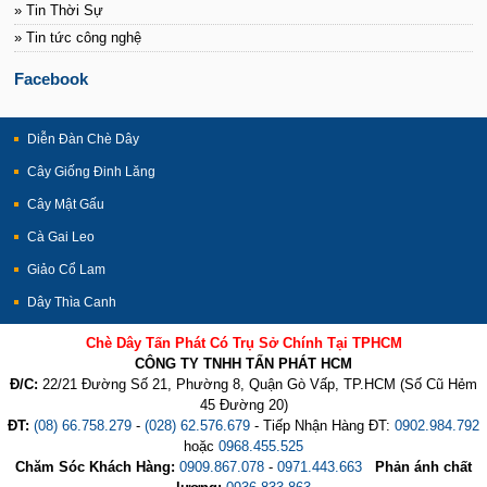
» Tin Thời Sự
» Tin tức công nghệ
Facebook
Diễn Đàn Chè Dây
Cây Giống Đinh Lăng
Cây Mật Gấu
Cà Gai Leo
Giảo Cổ Lam
Dây Thìa Canh
Chè Dây Tấn Phát Có Trụ Sở Chính Tại TPHCM
CÔNG TY TNHH TẤN PHÁT HCM
Đ/C:
22/21 Đường Số 21, Phường 8, Quận Gò Vấp, TP.HCM (Số Cũ Hẻm
45 Đường 20)
ĐT:
(08) 66.758.279
-
(028) 62.576.679
- Tiếp Nhận Hàng ĐT:
0902.984.792
hoặc
0968.455.525
Chăm Sóc Khách Hàng:
0909.867.078
-
0971.443.663
Phản ánh chất