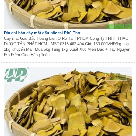
Địa chỉ bán cây mật gấu bắc tại Phú Thọ
Cây mật Gấu Bắc Hoàng Liên Ô Rô Tại TPHCM Công Ty TNHH THẢO
DƯỢC TẤN PHÁT HCM - MST:0313.462.404 Giá: 130.000VNĐ/kg Loại
1kg Khuyến Mãi: Mua 5kg Tặng 1kg Xuất Xứ: Miền Bắc + Tây Nguyên
Địa Điểm Giao Hàng:Toàn...