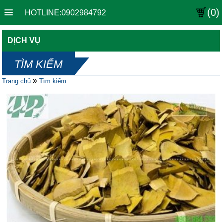
(0)
HOTLINE:0902984792
DỊCH VỤ
TÌM KIẾM
»
Trang chủ
Tìm kiếm