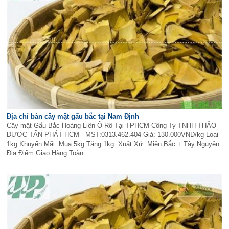
Địa chỉ bán cây mật gấu bắc tại Nam Định
Cây mật Gấu Bắc Hoàng Liên Ô Rô Tại TPHCM Công Ty TNHH THẢO
DƯỢC TẤN PHÁT HCM - MST:0313.462.404 Giá: 130.000VNĐ/kg Loại
1kg Khuyến Mãi: Mua 5kg Tặng 1kg Xuất Xứ: Miền Bắc + Tây Nguyên
Địa Điểm Giao Hàng:Toàn...