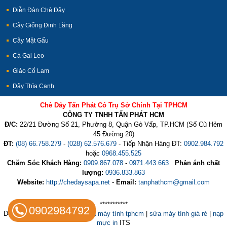
Diễn Đàn Chè Dây
Cây Giống Đinh Lăng
Cây Mật Gấu
Cà Gai Leo
Giảo Cổ Lam
Dây Thìa Canh
Chè Dây Tấn Phát Có Trụ Sở Chính Tại TPHCM
CÔNG TY TNHH TẤN PHÁT HCM
Đ/C:
22/21 Đường Số 21, Phường 8, Quận Gò Vấp, TP.HCM (Số Cũ Hẻm
45 Đường 20)
ĐT:
(08) 66.758.279
-
(028) 62.576.679
- Tiếp Nhận Hàng ĐT:
0902.984.792
hoặc
0968.455.525
Chăm Sóc Khách Hàng:
0909.867.078
-
0971.443.663
Phản ánh chất
lượng:
0936.833.863
Website:
http://chedaysapa.net
-
Email:
tanphathcm@gmail.com
***********
0902984792
Design by:
Trường Thịnh
|
Sửa máy tính tphcm
|
sửa máy tính giá rẻ
|
nạp
mực in
ITS