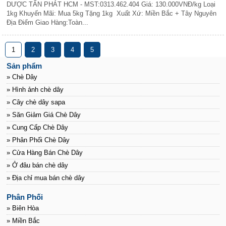
DƯỢC TẤN PHÁT HCM - MST:0313.462.404 Giá: 130.000VNĐ/kg Loại
1kg Khuyến Mãi: Mua 5kg Tặng 1kg Xuất Xứ: Miền Bắc + Tây Nguyên
Địa Điểm Giao Hàng:Toàn...
1
2
3
4
5
Sản phẩm
» Chè Dây
» Hình ảnh chè dây
» Cây chè dây sapa
» Săn Giảm Giá Chè Dây
» Cung Cấp Chè Dây
» Phân Phối Chè Dây
» Cửa Hàng Bán Chè Dây
» Ở đâu bán chè dây
» Địa chỉ mua bán chè dây
Phân Phối
» Biên Hòa
» Miền Bắc