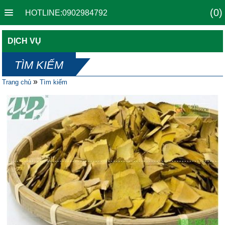
(0)
HOTLINE:0902984792
DỊCH VỤ
TÌM KIẾM
»
Trang chủ
Tìm kiếm